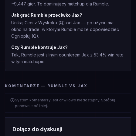
~9,447 gier. To dominujący matchup dla Rumble.
Jak grać Rumble przeciwko Jax?
Unikaj Cios z Wyskoku (Q) od Jax — po użyciu ma
okno na trade, w którym Rumble może odpowiedzieć
Ogniopluj (Q).
Czy Rumble kontruje Jax?
Tak, Rumble jest silnym counterem Jax z 53.4% win rate
w tym matchupie.
KOMENTARZE — RUMBLE VS JAX
System komentarzy jest chwilowo niedostępny. Spróbuj
ponownie później.
Dołącz do dyskusji