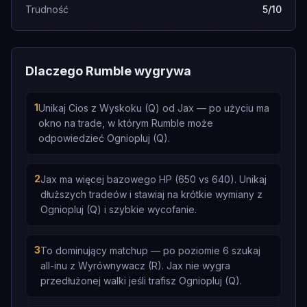
Trudność
5/10
Dlaczego Rumble wygrywa
1
Unikaj Cios z Wyskoku (Q) od Jax — po użyciu ma
okno na trade, w którym Rumble może
odpowiedzieć Ogniopluj (Q).
2
Jax ma więcej bazowego HP (650 vs 640). Unikaj
dłuższych tradeów i stawiaj na krótkie wymiany z
Ogniopluj (Q) i szybkie wycofanie.
3
To dominujący matchup — po poziomie 6 szukaj
all-inu z Wyrównywacz (R). Jax nie wygra
przedłużonej walki jeśli trafisz Ogniopluj (Q).