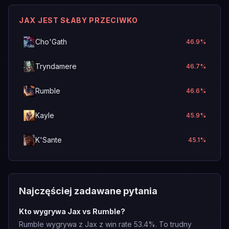
JAX JEST SŁABY PRZECIWKO
Cho'Gath
46.9
%
Tryndamere
46.7
%
Rumble
46.6
%
Kayle
45.9
%
K'Sante
45.1
%
Najczęściej zadawane pytania
Kto wygrywa Jax vs Rumble?
Rumble wygrywa z Jax z win rate 53.4%. To trudny