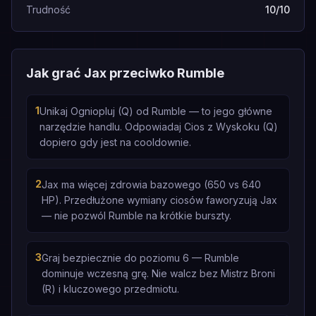
Trudność
10/10
Jak grać Jax przeciwko Rumble
1
Unikaj Ogniopluj (Q) od Rumble — to jego główne
narzędzie handlu. Odpowiadaj Cios z Wyskoku (Q)
dopiero gdy jest na cooldownie.
2
Jax ma więcej zdrowia bazowego (650 vs 640
HP). Przedłużone wymiany ciosów faworyzują Jax
— nie pozwól Rumble na krótkie burszty.
3
Graj bezpiecznie do poziomu 6 — Rumble
dominuje wczesną grę. Nie walcz bez Mistrz Broni
(R) i kluczowego przedmiotu.