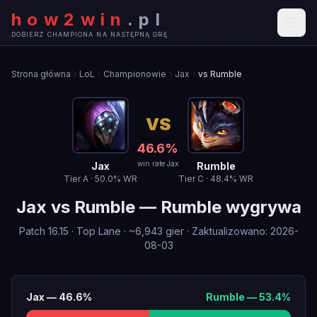
how2win
.
pl
DOBIERZ CHAMPIONA NA NASTĘPNĄ GRĘ
Strona główna
LoL
Championowie
Jax
vs Rumble
VS
46.6
%
win rate Jax
Jax
Rumble
Tier
A
·
50.0
% WR
Tier
C
·
48.4
% WR
Jax
vs
Rumble
—
Rumble wygrywa
Patch
16.15
·
Top Lane
· ~
6,943
gier
·
Zaktualizowano
:
2026-
08-03
Jax
—
46.6
%
Rumble
—
53.4
%