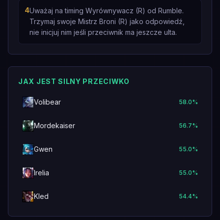
4
Uważaj na timing Wyrównywacz (R) od Rumble.
Trzymaj swoje Mistrz Broni (R) jako odpowiedź,
nie inicjuj nim jeśli przeciwnik ma jeszcze ulta.
JAX JEST SILNY PRZECIWKO
Volibear
58.0
%
Mordekaiser
56.7
%
Gwen
55.0
%
Irelia
55.0
%
Kled
54.4
%