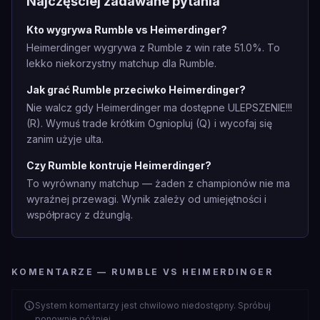
Najczęściej zadawane pytania
Kto wygrywa Rumble vs Heimerdinger?
Heimerdinger wygrywa z Rumble z win rate 51.0%. To
lekko niekorzystny matchup dla Rumble.
Jak grać Rumble przeciwko Heimerdinger?
Nie walcz gdy Heimerdinger ma dostępne ULEPSZENIE!!!
(R). Wymuś trade krótkim Ogniopluj (Q) i wycofaj się
zanim użyje ulta.
Czy Rumble kontruje Heimerdinger?
To wyrównany matchup — żaden z championów nie ma
wyraźnej przewagi. Wynik zależy od umiejętności i
współpracy z dżunglą.
KOMENTARZE — RUMBLE VS HEIMERDINGER
System komentarzy jest chwilowo niedostępny. Spróbuj
ponownie później.