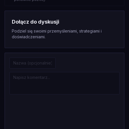
Dołącz do dyskusji
Podziel się swoimi przemyśleniami, strategiami i
doświadczeniami.