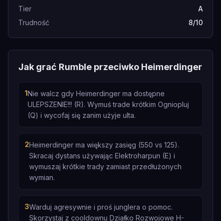
Tier
A
Trudność
8/10
Jak grać Rumble przeciwko Heimerdinger
1
Nie walcz gdy Heimerdinger ma dostępne
ULEPSZENIE!!! (R). Wymuś trade krótkim Ogniopluj
(Q) i wycofaj się zanim użyje ulta.
2
Heimerdinger ma większy zasięg (550 vs 125).
Skracaj dystans używając Elektroharpun (E) i
wymuszaj krótkie trady zamiast przedłużonych
wymian.
3
Warduj agresywnie i proś junglera o pomoc.
Skorzystaj z cooldownu Działko Rozwojowe H-