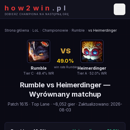
how2win
.
pl
DOBIERZ CHAMPIONA NA NASTĘPNĄ GRĘ
Strona główna
LoL
Championowie
Rumble
vs Heimerdinger
VS
49.0
%
win rate Rumble
Rumble
Heimerdinger
Tier
C
·
48.4
% WR
Tier
A
·
52.0
% WR
Rumble
vs
Heimerdinger
—
Wyrównany matchup
Patch
16.15
·
Top Lane
· ~
8,052
gier
·
Zaktualizowano
:
2026-
08-03