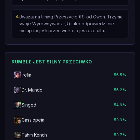
4
Uważaj na timing Przeszycie (R) od Gwen. Trzymaj
swoje Wyrównywacz (R) jako odpowiedź, nie
inicjuj nim jeśli przeciwnik ma jeszcze ulta.
RUMBLE JEST SILNY PRZECIWKO
Irelia
56.5
%
Dr. Mundo
56.2
%
Singed
54.6
%
Cassiopeia
53.9
%
Tahm Kench
53.7
%