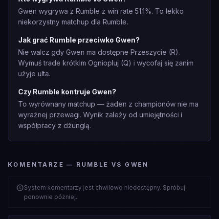
Gwen wygrywa z Rumble z win rate 51.1%. To lekko
niekorzystny matchup dla Rumble.
Jak grać Rumble przeciwko Gwen?
Nie walcz gdy Gwen ma dostępne Przeszycie (R).
Wymuś trade krótkim Ogniopluj (Q) i wycofaj się zanim
użyje ulta.
Czy Rumble kontruje Gwen?
To wyrównany matchup — żaden z championów nie ma
wyraźnej przewagi. Wynik zależy od umiejętności i
współpracy z dżunglą.
KOMENTARZE — RUMBLE VS GWEN
System komentarzy jest chwilowo niedostępny. Spróbuj
ponownie później.