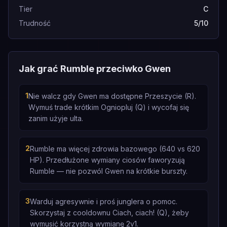
Tier
C
Trudność
5/10
Jak grać Rumble przeciwko Gwen
1
Nie walcz gdy Gwen ma dostępne Przeszycie (R).
Wymuś trade krótkim Ogniopluj (Q) i wycofaj się
zanim użyje ulta.
2
Rumble ma więcej zdrowia bazowego (640 vs 620
HP). Przedłużone wymiany ciosów faworyzują
Rumble — nie pozwól Gwen na krótkie burszty.
3
Warduj agresywnie i proś junglera o pomoc.
Skorzystaj z cooldownu Ciach, ciach! (Q), żeby
wymusić korzystną wymianę 2v1.