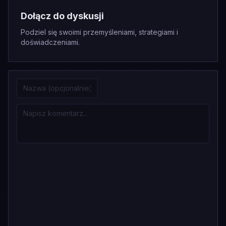
Dołącz do dyskusji
Podziel się swoimi przemyśleniami, strategiami i
doświadczeniami.