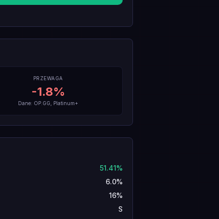
PRZEWAGA
-1.8
%
Dane: OP.GG, Platinum+
51.41%
6.0%
16%
S