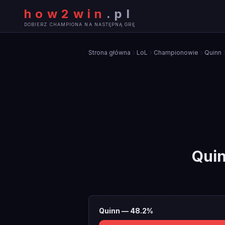
how2win
.
pl
DOBIERZ CHAMPIONA NA NASTĘPNĄ GRĘ
Strona główna
LoL
Championowie
Quinn
Qui
Quinn
—
48.2
%