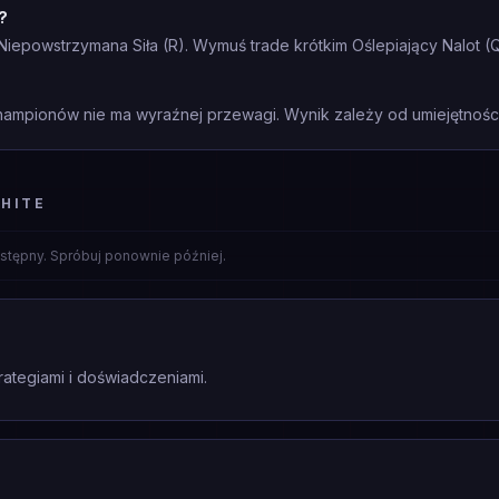
?
epowstrzymana Siła (R). Wymuś trade krótkim Oślepiający Nalot (Q) 
mpionów nie ma wyraźnej przewagi. Wynik zależy od umiejętności 
HITE
stępny. Spróbuj ponownie później.
rategiami i doświadczeniami.