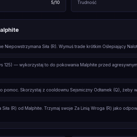
5/10
Trudność
alphite
 Niepowstrzymana Siła (R). Wymuś trade krótkim Oślepiający Nalot (
s 125) — wykorzystaj to do pokowania Malphite przed agresywnym
a o pomoc. Skorzystaj z cooldownu Sejsmiczny Odłamek (Q), żeby w
iła (R) od Malphite. Trzymaj swoje Za Linią Wroga (R) jako odpowied