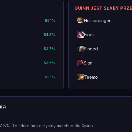
QUINN JEST SŁABY PRZ
Heimerdinger
55.1
%
Fiora
54.5
%
Singed
53.7
%
Sion
53.5
%
Teemo
53.1
%
nia
51.8%. To lekko niekorzystny matchup dla Quinn.