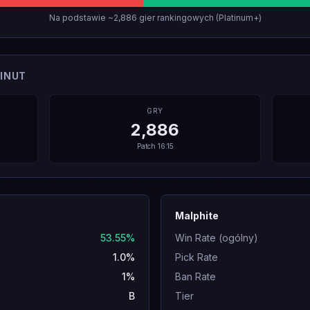
Na podstawie ~2,886 gier rankingowych (Platinum+)
INUT
GRY
2,886
Patch
16.15
Malphite
53.55%
Win Rate (ogólny)
1.0%
Pick Rate
1%
Ban Rate
B
Tier