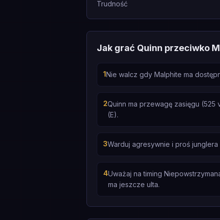
Trudność
Jak grać Quinn przeciwko M
1
Nie walcz gdy Malphite ma dostępne
2
Quinn ma przewagę zasięgu (525 v
(E).
3
Warduj agresywnie i proś jungler
4
Uważaj na timing Niepowstrzymana S
ma jeszcze ulta.