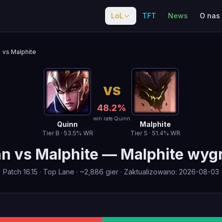
LoL
TFT
News
O nas
vs Malphite
VS
48.2
%
win rate Quinn
Quinn
Malphite
Tier
B
·
53.5
% WR
Tier
S
·
51.4
% WR
nn
vs
Malphite
—
Malphite wyg
Patch
16.15
·
Top Lane
· ~
2,886
gier
·
Zaktualizowano
:
2026-08-03