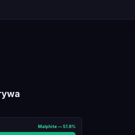
rywa
Malphite
—
51.8
%