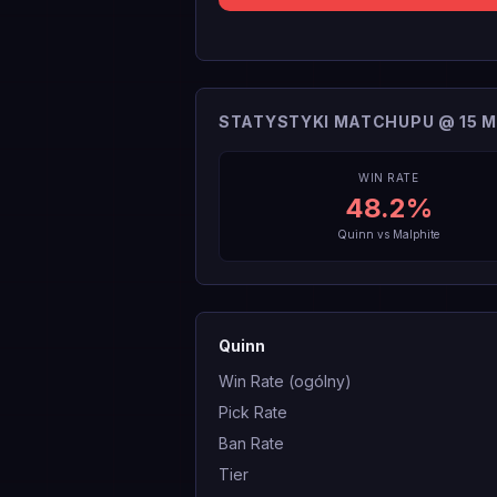
STATYSTYKI MATCHUPU @ 15 M
WIN RATE
48.2
%
Quinn
vs
Malphite
Quinn
Win Rate (ogólny)
Pick Rate
Ban Rate
Tier