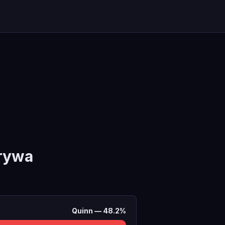
rywa
Quinn
—
48.2
%