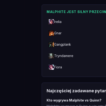
MALPHITE JEST SILNY PRZECI
Irelia
Gnar
Gangplank
Tryndamere
Fiora
Najczęściej zadawane pyta
Kto wygrywa Malphite vs Quinn?