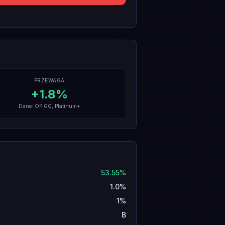
PRZEWAGA
+
1.8
%
Dane: OP.GG, Platinum+
53.55%
1.0%
1%
B