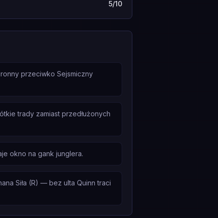
5/10
zbronny przeciwko Sejsmiczny
rótkie trady zamiast przedłużonych
aje okno na gank junglera.
na Siła (R) — bez ulta Quinn traci