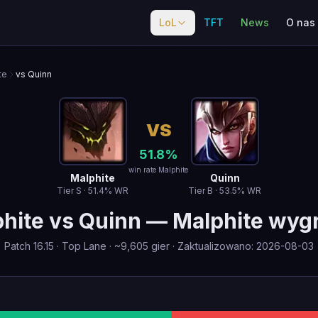
LoL
TFT
News
O nas
te
vs Quinn
VS
51.8
%
win rate Malphite
Malphite
Quinn
Tier
S
·
51.4
% WR
Tier
B
·
53.5
% WR
hite
vs
Quinn
—
Malphite wyg
Patch
16.15
·
Top Lane
· ~
9,605
gier
·
Zaktualizowano
:
2026-08-03