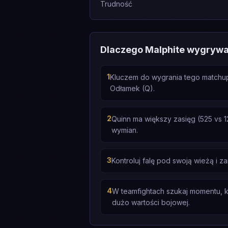
Trudność
Dlaczego Malphite wygryw
1
Kluczem do wygrania tego matchupu
Odłamek (Q).
2
Quinn ma większy zasięg (525 vs 1
wymian.
3
Kontroluj falę pod swoją wieżą i z
4
W teamfightach szukaj momentu, ki
dużo wartości bojowej.