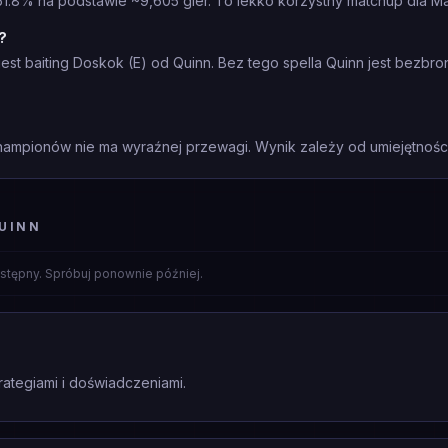
51.8% na podstawie ~9,605 gier. To lekko korzystny matchup dla Ma
?
est baiting Doskok (E) od Quinn. Bez tego spella Quinn jest bezb
mpionów nie ma wyraźnej przewagi. Wynik zależy od umiejętności 
UINN
stępny. Spróbuj ponownie później.
rategiami i doświadczeniami.