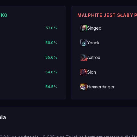
WKO
MALPHITE JEST SŁABY 
Singed
57.0
%
Yorick
56.0
%
Aatrox
55.6
%
Sion
54.6
%
Heimerdinger
54.5
%
nia