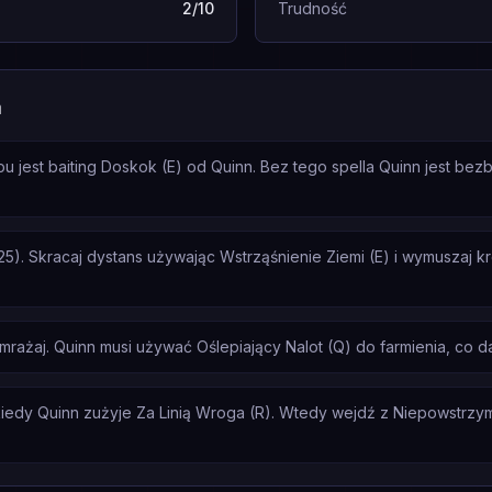
2/10
Trudność
a
 jest baiting Doskok (E) od Quinn. Bez tego spella Quinn jest be
25). Skracaj dystans używając Wstrząśnienie Ziemi (E) i wymuszaj k
amrażaj. Quinn musi używać Oślepiający Nalot (Q) do farmienia, co d
edy Quinn zużyje Za Linią Wroga (R). Wtedy wejdź z Niepowstrzyma