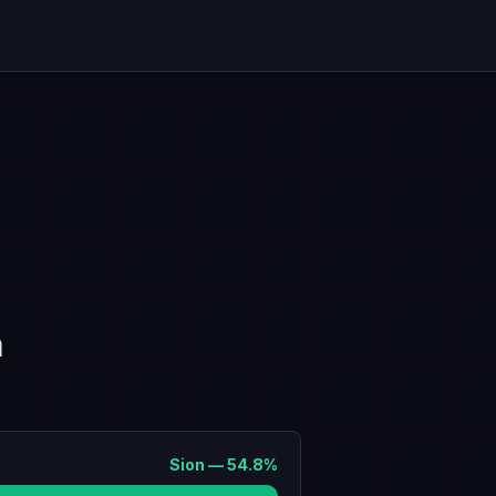
a
Sion
—
54.8
%