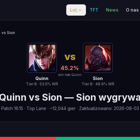
LoL
TFT
News
O nas
vs Sion
VS
45.2
%
win rate Quinn
Quinn
Sion
Tier
B
·
53.5
% WR
Tier
B
·
48.9
% WR
Quinn
vs
Sion
—
Sion wygryw
Patch
16.15
·
Top Lane
· ~
12,044
gier
·
Zaktualizowano
:
2026-08-03