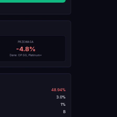
PRZEWAGA
-4.8
%
Dane: OP.GG, Platinum+
48.94%
3.0%
1%
B