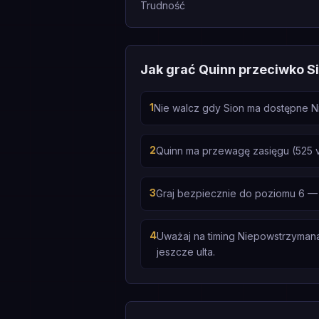
Trudność
Jak grać Quinn przeciwko S
1
Nie walcz gdy Sion ma dostępne Ni
2
Quinn ma przewagę zasięgu (525 v
3
Graj bezpiecznie do poziomu 6 — 
4
Uważaj na timing Niepowstrzymana 
jeszcze ulta.