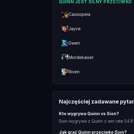
QUINN JEST SILNY PRZECIWKO
Cassiopeia
Jayce
Gwen
Mordekaiser
Riven
Najczęściej zadawane pyta
Kto wygrywa Quinn vs Sion?
Sion wygrywa z Quinn z win rate 54.8
Jak grać Quinn przeciwko Sion?