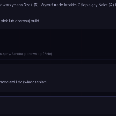
wstrzymana Rzeź (R). Wymuś trade krótkim Oślepiający Nalot (Q) i w
pick lub dostosuj build.
stępny. Spróbuj ponownie później.
rategiami i doświadczeniami.