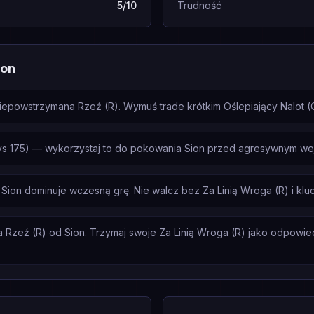
5/10
Trudność
ion
epowstrzymana Rzeź (R). Wymuś trade krótkim Oślepiający Nalot (Q) 
s 175) — wykorzystaj to do pokowania Sion przed agresywnym wej
Sion dominuje wczesną grę. Nie walcz bez Za Linią Wroga (R) i kl
Rzeź (R) od Sion. Trzymaj swoje Za Linią Wroga (R) jako odpowiedź, 