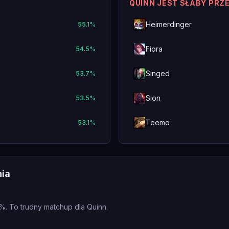
QUINN JEST SŁABY PRZ
Heimerdinger
55.1
%
Fiora
54.5
%
Singed
53.7
%
Sion
53.5
%
Teemo
53.1
%
nia
%. To trudny matchup dla Quinn.