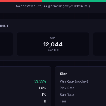
Na podstawie ~12,044 gier rankingowych (Platinum+)
INUT
GRY
12,044
Patch
16.15
Sion
53.55%
Win Rate (ogólny)
1.0%
Pick Rate
1%
Ban Rate
B
Tier