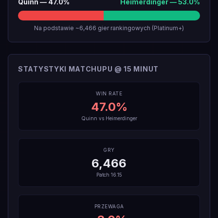
Quinn
—
47.0
%
Heimerdinger
—
53.0
%
Na podstawie ~6,466 gier rankingowych (Platinum+)
STATYSTYKI MATCHUPU @ 15 MINUT
WIN RATE
47.0
%
Quinn
vs
Heimerdinger
GRY
6,466
Patch
16.15
PRZEWAGA