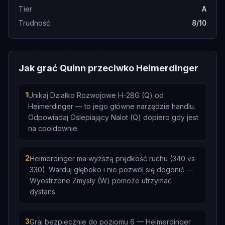
Tier
A
Trudność
8/10
Jak grać Quinn przeciwko Heimerdinger
1
Unikaj Działko Rozwojowe H-28G (Q) od
Heimerdinger — to jego główne narzędzie handlu.
Odpowiadaj Oślepiający Nalot (Q) dopiero gdy jest
na cooldownie.
2
Heimerdinger ma wyższą prędkość ruchu (340 vs
330). Warduj głęboko i nie pozwól się dogonić —
Wyostrzone Zmysły (W) pomoże utrzymać
dystans.
3
Graj bezpiecznie do poziomu 6 — Heimerdinger