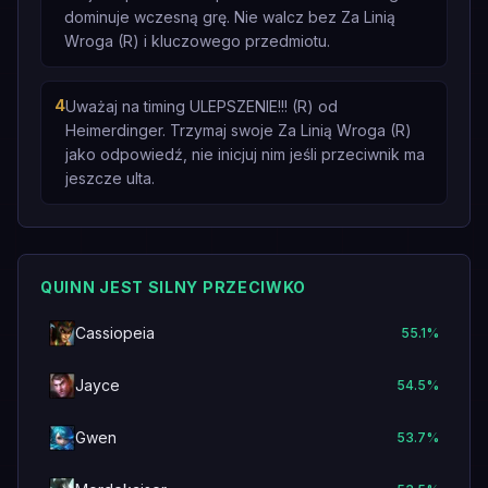
dominuje wczesną grę. Nie walcz bez Za Linią
Wroga (R) i kluczowego przedmiotu.
4
Uważaj na timing ULEPSZENIE!!! (R) od
Heimerdinger. Trzymaj swoje Za Linią Wroga (R)
jako odpowiedź, nie inicjuj nim jeśli przeciwnik ma
jeszcze ulta.
QUINN JEST SILNY PRZECIWKO
Cassiopeia
55.1
%
Jayce
54.5
%
Gwen
53.7
%