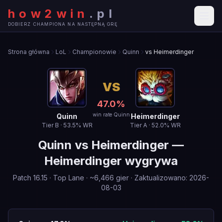
how2win
.
pl
DOBIERZ CHAMPIONA NA NASTĘPNĄ GRĘ
Strona główna
LoL
Championowie
Quinn
vs Heimerdinger
VS
47.0
%
win rate Quinn
Quinn
Heimerdinger
Tier
B
·
53.5
% WR
Tier
A
·
52.0
% WR
Quinn
vs
Heimerdinger
—
Heimerdinger wygrywa
Patch
16.15
·
Top Lane
· ~
6,466
gier
·
Zaktualizowano
:
2026-
08-03