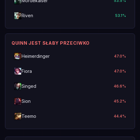
Mordekaiser
53.5
%
Riven
53.1
%
QUINN JEST SŁABY PRZECIWKO
Heimerdinger
47.0
%
Fiora
47.0
%
Singed
46.6
%
Sion
45.2
%
Teemo
44.4
%