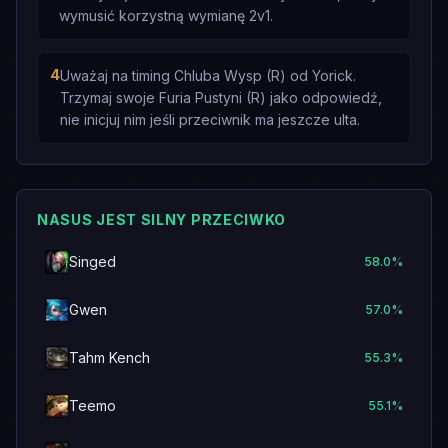
wymusić korzystną wymianę 2v1.
4
Uważaj na timing Chluba Wysp (R) od Yorick.
Trzymaj swoje Furia Pustyni (R) jako odpowiedź,
nie inicjuj nim jeśli przeciwnik ma jeszcze ulta.
NASUS JEST SILNY PRZECIWKO
Singed
58.0
%
Gwen
57.0
%
Tahm Kench
55.3
%
Teemo
55.1
%