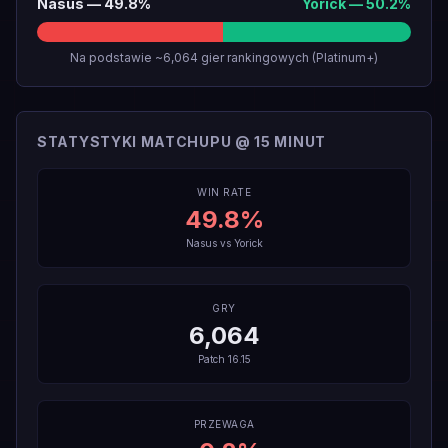
Nasus
—
49.8
%
Yorick
—
50.2
%
Na podstawie ~6,064 gier rankingowych (Platinum+)
STATYSTYKI MATCHUPU @ 15 MINUT
WIN RATE
49.8
%
Nasus
vs
Yorick
GRY
6,064
Patch
16.15
PRZEWAGA