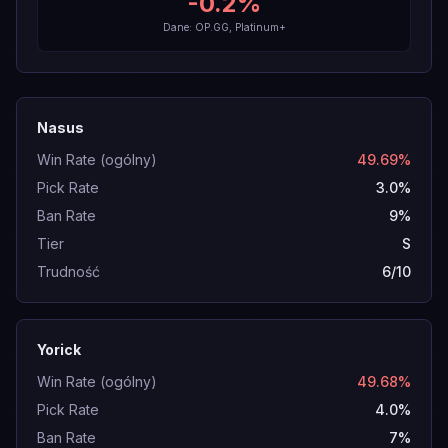
-0.2
%
Dane: OP.GG, Platinum+
Nasus
Win Rate (ogólny)
49.69%
Pick Rate
3.0%
Ban Rate
9%
Tier
S
Trudność
6/10
Yorick
Win Rate (ogólny)
49.68%
Pick Rate
4.0%
Ban Rate
7%