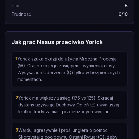
Tier
B
Trudność
6/10
Jak grać Nasus przeciwko Yorick
1
Yorick szuka okazji do użycia Mroczna Procesja
(W). Graj poza jego zasięgiem i wymieniaj ciosy
Wysysające Uderzenie (Q) tylko w bezpiecznych
momentach.
2
Yorick ma większy zasięg (175 vs 125). Skracaj
dystans używając Duchowy Ogień (E) i wymuszaj
krótkie trady zamiast przedłużonych wymian.
3
Warduj agresywnie i proś junglera o pomoc.
Skorzystaj z cooldownu Ostatni Rytuał (Q), żeby