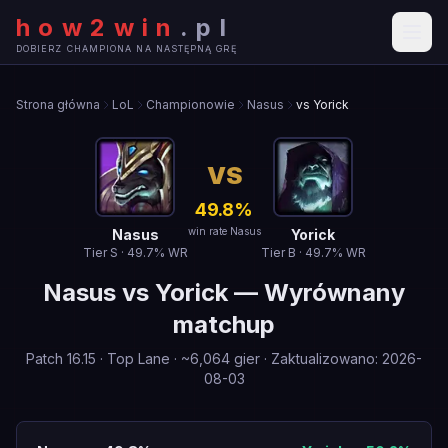
how2win
.
pl
DOBIERZ CHAMPIONA NA NASTĘPNĄ GRĘ
Strona główna
LoL
Championowie
Nasus
vs Yorick
VS
49.8
%
win rate Nasus
Nasus
Yorick
Tier
S
·
49.7
% WR
Tier
B
·
49.7
% WR
Nasus
vs
Yorick
—
Wyrównany
matchup
Patch
16.15
·
Top Lane
· ~
6,064
gier
·
Zaktualizowano
:
2026-
08-03