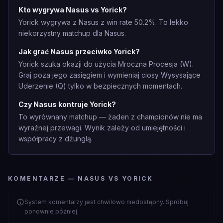
Kto wygrywa Nasus vs Yorick?
Yorick wygrywa z Nasus z win rate 50.2%. To lekko
niekorzystny matchup dla Nasus.
Jak grać Nasus przeciwko Yorick?
Yorick szuka okazji do użycia Mroczna Procesja (W).
Graj poza jego zasięgiem i wymieniaj ciosy Wysysające
Uderzenie (Q) tylko w bezpiecznych momentach.
Czy Nasus kontruje Yorick?
To wyrównany matchup — żaden z championów nie ma
wyraźnej przewagi. Wynik zależy od umiejętności i
współpracy z dżunglą.
KOMENTARZE — NASUS VS YORICK
System komentarzy jest chwilowo niedostępny. Spróbuj
ponownie później.