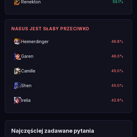
Renekton
55.1
%
NASUS JEST SŁABY PRZECIWKO
Heimerdinger
46.8
%
Garen
46.0
%
Camille
45.0
%
Shen
45.0
%
Irelia
42.9
%
Najczęściej zadawane pytania