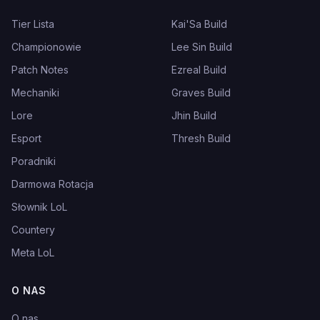
Tier Lista
Kai'Sa Build
Championowie
Lee Sin Build
Patch Notes
Ezreal Build
Mechaniki
Graves Build
Lore
Jhin Build
Esport
Thresh Build
Poradniki
Darmowa Rotacja
Słownik LoL
Countery
Meta LoL
O NAS
O nas