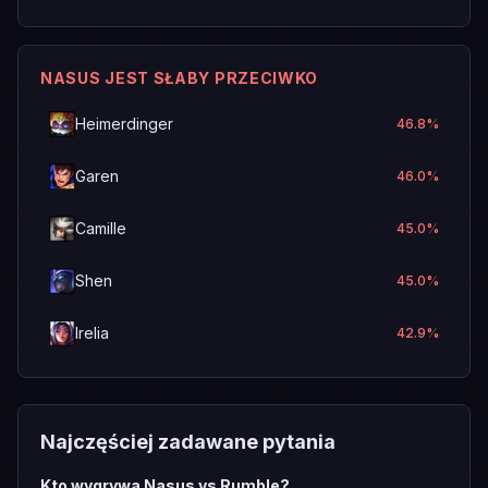
NASUS JEST SŁABY PRZECIWKO
Heimerdinger
46.8
%
Garen
46.0
%
Camille
45.0
%
Shen
45.0
%
Irelia
42.9
%
Najczęściej zadawane pytania
Kto wygrywa Nasus vs Rumble?