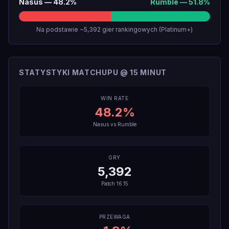
Nasus
—
48.2
%
Rumble
—
51.8
%
Na podstawie ~5,392 gier rankingowych (Platinum+)
STATYSTYKI MATCHUPU @ 15 MINUT
WIN RATE
48.2
%
Nasus
vs
Rumble
GRY
5,392
Patch
16.15
PRZEWAGA