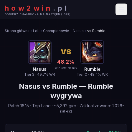
how2win
.
pl
DOBIERZ CHAMPIONA NA NASTĘPNĄ GRĘ
Strona główna
LoL
Championowie
Nasus
vs Rumble
VS
48.2
%
win rate Nasus
Nasus
Rumble
Tier
S
·
49.7
% WR
Tier
C
·
48.4
% WR
Nasus
vs
Rumble
—
Rumble
wygrywa
Patch
16.15
·
Top Lane
· ~
5,392
gier
·
Zaktualizowano
:
2026-
08-03