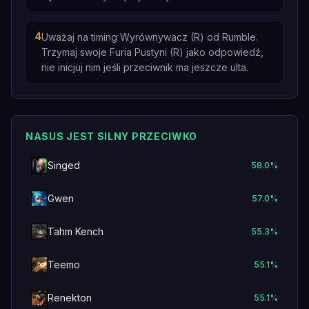
4
Uważaj na timing Wyrównywacz (R) od Rumble.
Trzymaj swoje Furia Pustyni (R) jako odpowiedź,
nie inicjuj nim jeśli przeciwnik ma jeszcze ulta.
NASUS JEST SILNY PRZECIWKO
Singed
58.0
%
Gwen
57.0
%
Tahm Kench
55.3
%
Teemo
55.1
%
Renekton
55.1
%