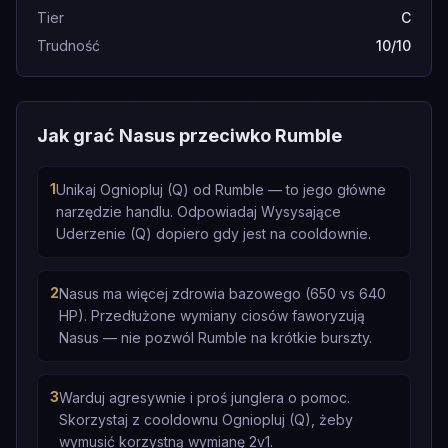
Tier
C
Trudność
10/10
Jak grać Nasus przeciwko Rumble
1
Unikaj Ogniopluj (Q) od Rumble — to jego główne
narzędzie handlu. Odpowiadaj Wysysające
Uderzenie (Q) dopiero gdy jest na cooldownie.
2
Nasus ma więcej zdrowia bazowego (650 vs 640
HP). Przedłużone wymiany ciosów faworyzują
Nasus — nie pozwól Rumble na krótkie burszty.
3
Warduj agresywnie i proś junglera o pomoc.
Skorzystaj z cooldownu Ogniopluj (Q), żeby
wymusić korzystną wymianę 2v1.