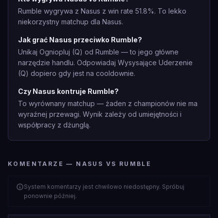
Rumble wygrywa z Nasus z win rate 51.8%. To lekko
niekorzystny matchup dla Nasus.
Jak grać Nasus przeciwko Rumble?
Unikaj Ogniopluj (Q) od Rumble — to jego główne
narzędzie handlu. Odpowiadaj Wysysające Uderzenie
(Q) dopiero gdy jest na cooldownie.
Czy Nasus kontruje Rumble?
To wyrównany matchup — żaden z championów nie ma
wyraźnej przewagi. Wynik zależy od umiejętności i
współpracy z dżunglą.
KOMENTARZE — NASUS VS RUMBLE
System komentarzy jest chwilowo niedostępny. Spróbuj
ponownie później.