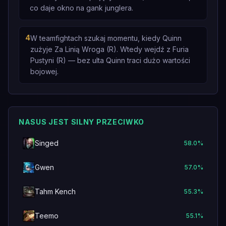
co daje okno na gank junglera.
4
W teamfightach szukaj momentu, kiedy Quinn
zużyje Za Linią Wroga (R). Wtedy wejdź z Furia
Pustyni (R) — bez ulta Quinn traci dużo wartości
bojowej.
NASUS JEST SILNY PRZECIWKO
Singed
58.0
%
Gwen
57.0
%
Tahm Kench
55.3
%
Teemo
55.1
%