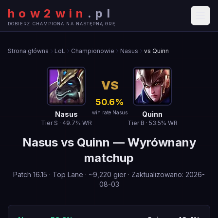
how2win
.
pl
DOBIERZ CHAMPIONA NA NASTĘPNĄ GRĘ
Strona główna
LoL
Championowie
Nasus
vs Quinn
VS
50.6
%
win rate Nasus
Nasus
Quinn
Tier
S
·
49.7
% WR
Tier
B
·
53.5
% WR
Nasus
vs
Quinn
—
Wyrównany
matchup
Patch
16.15
·
Top Lane
· ~
9,220
gier
·
Zaktualizowano
:
2026-
08-03