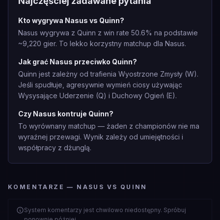
Najczęściej zadawane pytania
Kto wygrywa Nasus vs Quinn?
Nasus wygrywa z Quinn z win rate 50.6% na podstawie
~9,220 gier. To lekko korzystny matchup dla Nasus.
Jak grać Nasus przeciwko Quinn?
Quinn jest zależny od trafienia Wyostrzone Zmysły (W).
Jeśli spudłuje, agresywnie wymień ciosy używając
Wysysające Uderzenie (Q) i Duchowy Ogień (E).
Czy Nasus kontruje Quinn?
To wyrównany matchup — żaden z championów nie ma
wyraźnej przewagi. Wynik zależy od umiejętności i
współpracy z dżunglą.
KOMENTARZE — NASUS VS QUINN
System komentarzy jest chwilowo niedostępny. Spróbuj
ponownie później.