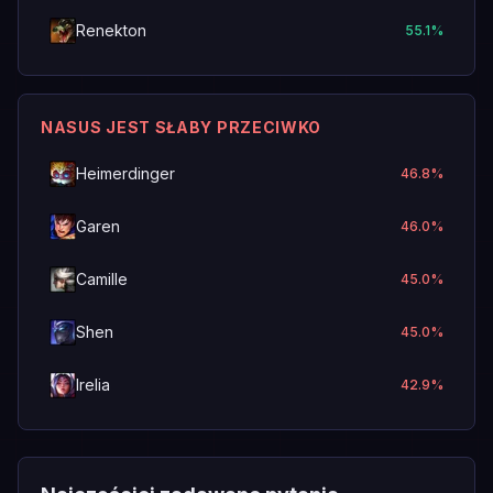
Renekton
55.1
%
NASUS JEST SŁABY PRZECIWKO
Heimerdinger
46.8
%
Garen
46.0
%
Camille
45.0
%
Shen
45.0
%
Irelia
42.9
%