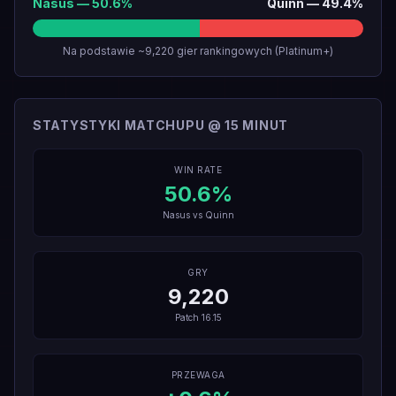
Nasus
—
50.6
%
Quinn
—
49.4
%
Na podstawie ~9,220 gier rankingowych (Platinum+)
STATYSTYKI MATCHUPU @ 15 MINUT
WIN RATE
50.6
%
Nasus
vs
Quinn
GRY
9,220
Patch
16.15
PRZEWAGA