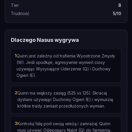
Tier
B
Trudność
5/10
Dlaczego Nasus wygrywa
1
Quinn jest zależny od trafienia Wyostrzone Zmysły
(W). Jeśli spudłuje, agresywnie wymień ciosy
używając Wysysające Uderzenie (Q) i Duchowy
Ogień (E).
2
Quinn ma większy zasięg (525 vs 125). Skracaj
dystans używając Duchowy Ogień (E) i wymuszaj
krótkie trady zamiast przedłużonych wymian.
3
Kontroluj falę pod swoją wieżą i zamrażaj. Quinn
musi używać Oślepiający Nalot (Q) do farmienia,