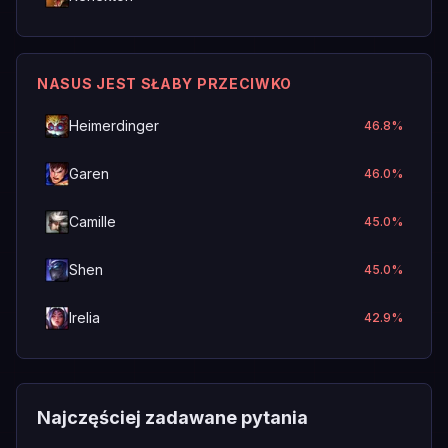
NASUS JEST SŁABY PRZECIWKO
Heimerdinger
46.8
%
Garen
46.0
%
Camille
45.0
%
Shen
45.0
%
Irelia
42.9
%
Najczęściej zadawane pytania