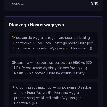
Trudność
3/10
Dlaczego Nasus wygrywa
1
Kluczem do wygrania tego matchupu jest baiting
Szermierka (E) od Fiora. Bez tego spella Fiora jest
bezbronny przeciwko Wysysające Uderzenie (Q).
2
Nasus ma więcej zdrowia bazowego (650 vs 620
HP). Przedłużone wymiany ciosów faworyzują
Nasus — nie pozwól Fiora na krótkie burszty.
3
To dominujący matchup — po poziomie 6 szukaj
all-inu z Furia Pustyni (R). Fiora nie wygra
przedłużonej walki jeśli trafisz Wysysające
Uderzenie (Q).