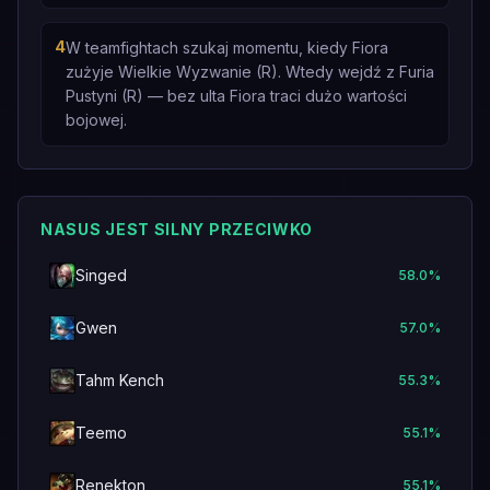
4
W teamfightach szukaj momentu, kiedy Fiora
zużyje Wielkie Wyzwanie (R). Wtedy wejdź z Furia
Pustyni (R) — bez ulta Fiora traci dużo wartości
bojowej.
NASUS JEST SILNY PRZECIWKO
Singed
58.0
%
Gwen
57.0
%
Tahm Kench
55.3
%
Teemo
55.1
%
Renekton
55.1
%