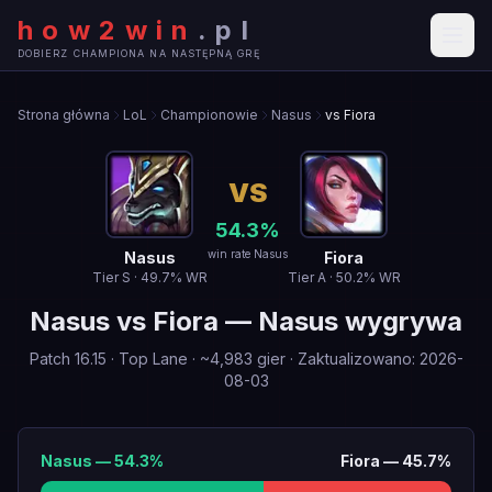
how2win
.
pl
DOBIERZ CHAMPIONA NA NASTĘPNĄ GRĘ
Strona główna
LoL
Championowie
Nasus
vs Fiora
VS
54.3
%
win rate Nasus
Nasus
Fiora
Tier
S
·
49.7
% WR
Tier
A
·
50.2
% WR
Nasus
vs
Fiora
—
Nasus wygrywa
Patch
16.15
·
Top Lane
· ~
4,983
gier
·
Zaktualizowano
:
2026-
08-03
Nasus
—
54.3
%
Fiora
—
45.7
%