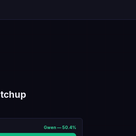
tchup
Gwen
—
50.4
%