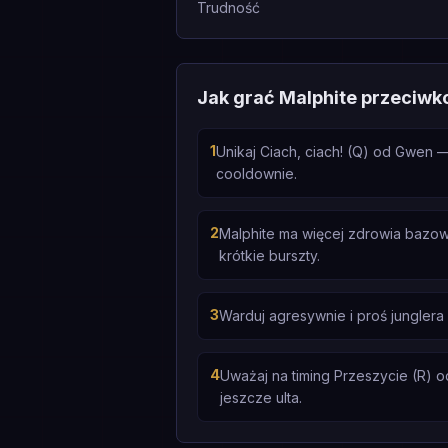
Trudność
Jak grać Malphite przeciw
1
Unikaj Ciach, ciach! (Q) od Gwen 
cooldownie.
2
Malphite ma więcej zdrowia bazo
krótkie burszty.
3
Warduj agresywnie i proś junglera
4
Uważaj na timing Przeszycie (R) o
jeszcze ulta.