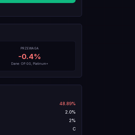
PRZEWAGA
-0.4
%
Dane: OP.GG, Platinum+
48.89%
2.0%
2%
C