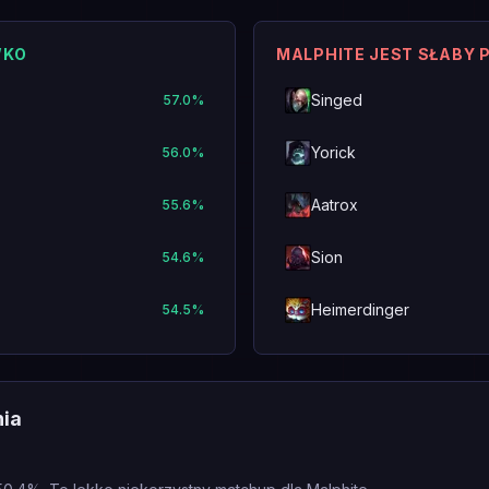
WKO
MALPHITE JEST SŁABY 
Singed
57.0
%
Yorick
56.0
%
Aatrox
55.6
%
Sion
54.6
%
Heimerdinger
54.5
%
nia