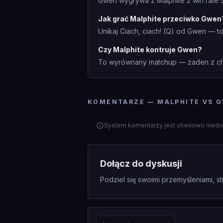
Gwen wygrywa z Malphite z win rate 5
Jak grać Malphite przeciwko Gwen
Unikaj Ciach, ciach! (Q) od Gwen — 
Czy Malphite kontruje Gwen?
To wyrównany matchup — żaden z cha
KOMENTARZE — MALPHITE VS 
System komentarzy jest chwilowo niedo
Dołącz do dyskusji
Podziel się swoimi przemyśleniami, st