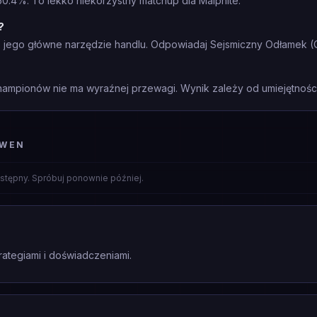
0.4%. To lekko niekorzystny matchup dla Malphite.
?
to jego główne narzędzie handlu. Odpowiadaj Sejsmiczny Odłamek (
mpionów nie ma wyraźnej przewagi. Wynik zależy od umiejętności 
GWEN
stępny. Spróbuj ponownie później.
rategiami i doświadczeniami.