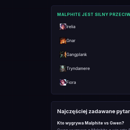
MALPHITE JEST SILNY PRZECI
Irelia
Gnar
Gangplank
Tryndamere
Fiora
Najczęściej zadawane pyta
Kto wygrywa Malphite vs Gwen?