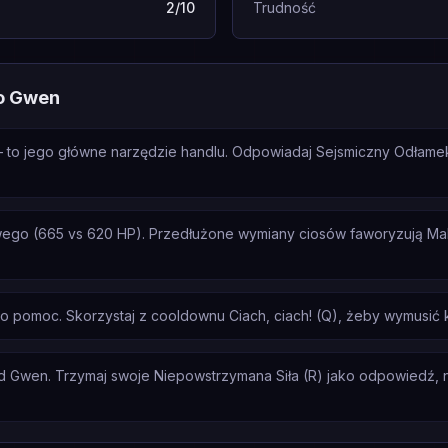
2/10
Trudność
ko Gwen
— to jego główne narzędzie handlu. Odpowiadaj Sejsmiczny Odłamek
wego (665 vs 620 HP). Przedłużone wymiany ciosów faworyzują Ma
 o pomoc. Skorzystaj z cooldownu Ciach, ciach! (Q), żeby wymusić 
d Gwen. Trzymaj swoje Niepowstrzymana Siła (R) jako odpowiedź, nie 