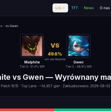
LoL
TFT
News
O nas
te
vs Gwen
VS
49.6
%
win rate Malphite
Malphite
Gwen
Tier
S
·
51.4
% WR
Tier
C
·
48.9
% WR
ite
vs
Gwen
—
Wyrównany ma
Patch
16.15
·
Top Lane
· ~
14,457
gier
·
Zaktualizowano
:
2026-08-03