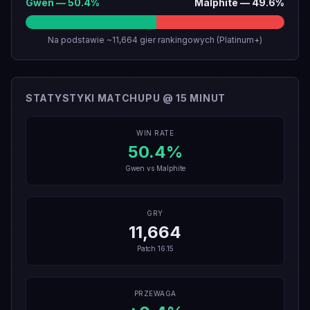
Gwen
—
50.4
%
Malphite
—
49.6
%
Na podstawie ~11,664 gier rankingowych (Platinum+)
STATYSTYKI MATCHUPU @ 15 MINUT
WIN RATE
50.4
%
Gwen
vs
Malphite
GRY
11,664
Patch
16.15
PRZEWAGA