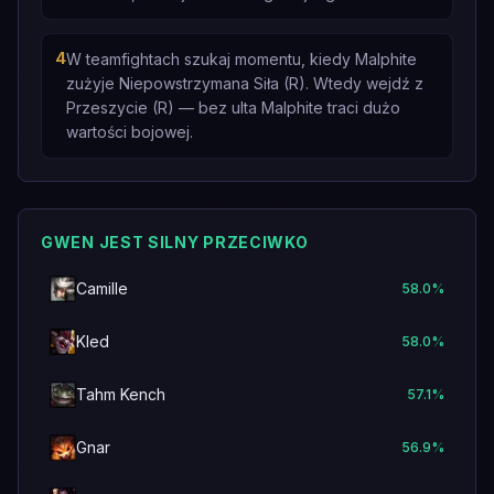
4
W teamfightach szukaj momentu, kiedy Malphite
zużyje Niepowstrzymana Siła (R). Wtedy wejdź z
Przeszycie (R) — bez ulta Malphite traci dużo
wartości bojowej.
GWEN JEST SILNY PRZECIWKO
Camille
58.0
%
Kled
58.0
%
Tahm Kench
57.1
%
Gnar
56.9
%