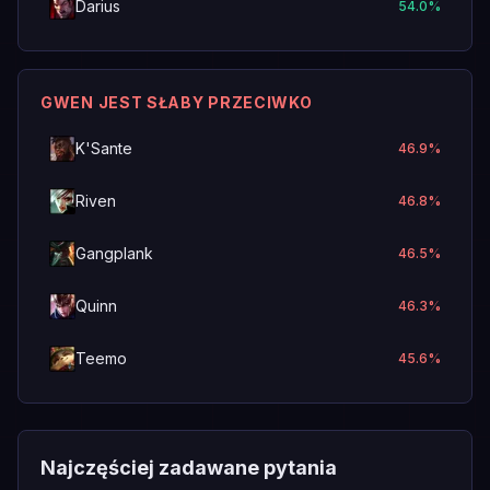
Darius
54.0
%
GWEN JEST SŁABY PRZECIWKO
K'Sante
46.9
%
Riven
46.8
%
Gangplank
46.5
%
Quinn
46.3
%
Teemo
45.6
%
Najczęściej zadawane pytania