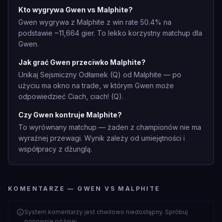
Kto wygrywa Gwen vs Malphite?
Gwen wygrywa z Malphite z win rate 50.4% na
podstawie ~11,664 gier. To lekko korzystny matchup dla
Gwen.
Jak grać Gwen przeciwko Malphite?
Unikaj Sejsmiczny Odłamek (Q) od Malphite — po
użyciu ma okno na trade, w którym Gwen może
odpowiedzieć Ciach, ciach! (Q).
Czy Gwen kontruje Malphite?
To wyrównany matchup — żaden z championów nie ma
wyraźnej przewagi. Wynik zależy od umiejętności i
współpracy z dżunglą.
KOMENTARZE — GWEN VS MALPHITE
System komentarzy jest chwilowo niedostępny. Spróbuj
ponownie później.