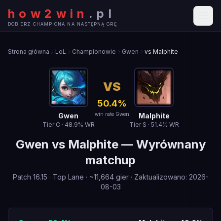
how2win
.
pl
DOBIERZ CHAMPIONA NA NASTĘPNĄ GRĘ
Strona główna
LoL
Championowie
Gwen
vs Malphite
VS
50.4
%
win rate Gwen
Gwen
Malphite
Tier
C
·
48.9
% WR
Tier
S
·
51.4
% WR
Gwen
vs
Malphite
—
Wyrównany
matchup
Patch
16.15
·
Top Lane
· ~
11,664
gier
·
Zaktualizowano
:
2026-
08-03