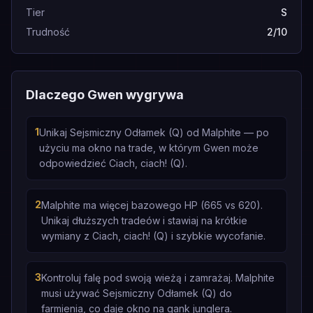
Tier
S
Trudność
2/10
Dlaczego Gwen wygrywa
1
Unikaj Sejsmiczny Odłamek (Q) od Malphite — po
użyciu ma okno na trade, w którym Gwen może
odpowiedzieć Ciach, ciach! (Q).
2
Malphite ma więcej bazowego HP (665 vs 620).
Unikaj dłuższych tradeów i stawiaj na krótkie
wymiany z Ciach, ciach! (Q) i szybkie wycofanie.
3
Kontroluj falę pod swoją wieżą i zamrażaj. Malphite
musi używać Sejsmiczny Odłamek (Q) do
farmienia, co daje okno na gank junglera.