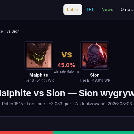
LoL
TFT
News
O nas
te
vs Sion
VS
45.0
%
win rate Malphite
Malphite
Sion
Tier
S
·
51.4
% WR
Tier
B
·
48.9
% WR
alphite
vs
Sion
—
Sion wygry
Patch
16.15
·
Top Lane
· ~
3,053
gier
·
Zaktualizowano
:
2026-08-03