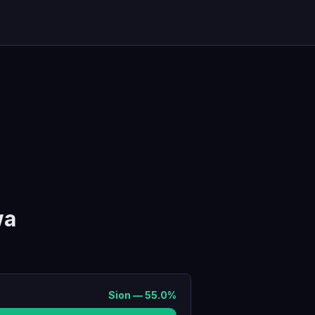
wa
Sion
—
55.0
%