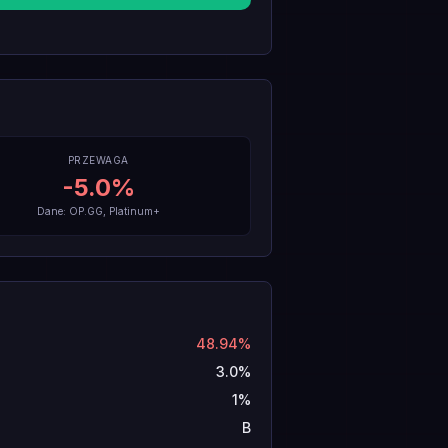
PRZEWAGA
-5.0
%
Dane: OP.GG, Platinum+
48.94%
3.0%
1%
B