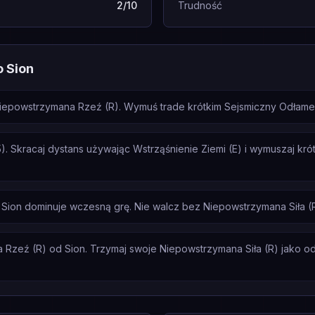
2/10
Trudność
o Sion
epowstrzymana Rzeź (R). Wymuś trade krótkim Sejsmiczny Odłamek (
5). Skracaj dystans używając Wstrząśnienie Ziemi (E) i wymuszaj kró
Sion dominuje wczesną grę. Nie walcz bez Niepowstrzymana Siła (
Rzeź (R) od Sion. Trzymaj swoje Niepowstrzymana Siła (R) jako odpo