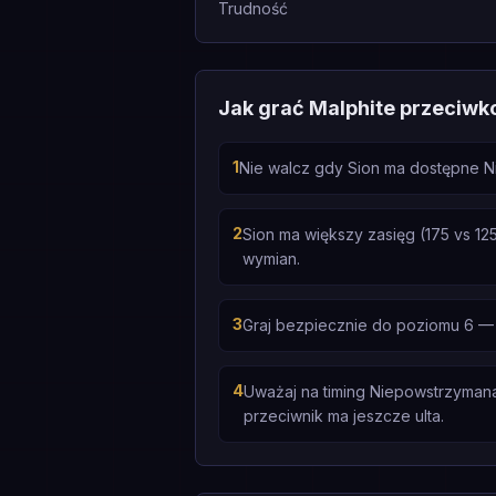
Trudność
Jak grać Malphite przeciwk
1
Nie walcz gdy Sion ma dostępne Ni
2
Sion ma większy zasięg (175 vs 12
wymian.
3
Graj bezpiecznie do poziomu 6 — 
4
Uważaj na timing Niepowstrzymana 
przeciwnik ma jeszcze ulta.