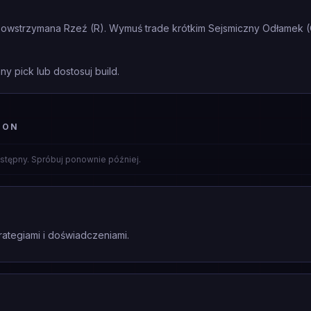
wstrzymana Rzeź (R). Wymuś trade krótkim Sejsmiczny Odłamek (Q) 
ny pick lub dostosuj build.
ION
stępny. Spróbuj ponownie później.
rategiami i doświadczeniami.