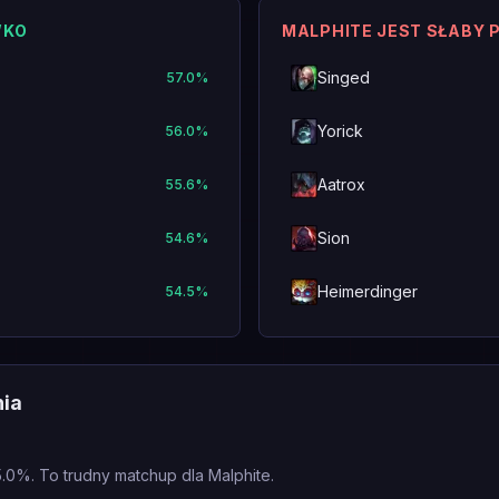
WKO
MALPHITE JEST SŁABY 
Singed
57.0
%
Yorick
56.0
%
Aatrox
55.6
%
Sion
54.6
%
Heimerdinger
54.5
%
nia
5.0%. To trudny matchup dla Malphite.