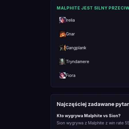
MALPHITE JEST SILNY PRZECI
Irelia
Gnar
Gangplank
Tryndamere
Fiora
Najczęściej zadawane pyta
Kto wygrywa Malphite vs Sion?
Sion wygrywa z Malphite z win rate 5