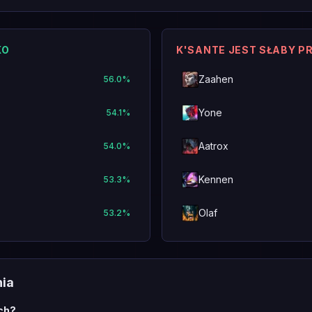
KO
K'SANTE JEST SŁABY P
Zaahen
56.0
%
Yone
54.1
%
Aatrox
54.0
%
Kennen
53.3
%
Olaf
53.2
%
nia
ch?