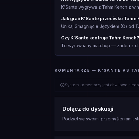
K'Sante wygrywa z Tahm Kench z win 
Jak grać K'Sante przeciwko Tahm
Unikaj Smagnięcie Językiem (Q) od 
Czy K'Sante kontruje Tahm Kench
To wyrównany matchup — żaden z cha
KOMENTARZE — K'SANTE VS T
System komentarzy jest chwilowo niedo
Dołącz do dyskusji
Podziel się swoimi przemyśleniami, st