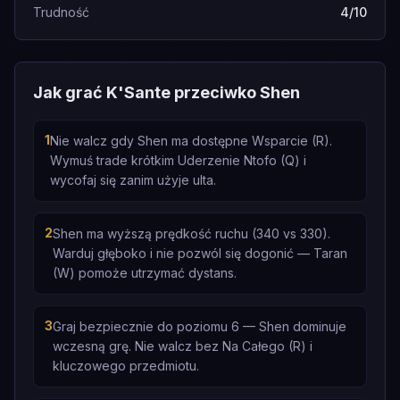
Trudność
4/10
Jak grać K'Sante przeciwko Shen
1
Nie walcz gdy Shen ma dostępne Wsparcie (R).
Wymuś trade krótkim Uderzenie Ntofo (Q) i
wycofaj się zanim użyje ulta.
2
Shen ma wyższą prędkość ruchu (340 vs 330).
Warduj głęboko i nie pozwól się dogonić — Taran
(W) pomoże utrzymać dystans.
3
Graj bezpiecznie do poziomu 6 — Shen dominuje
wczesną grę. Nie walcz bez Na Całego (R) i
kluczowego przedmiotu.