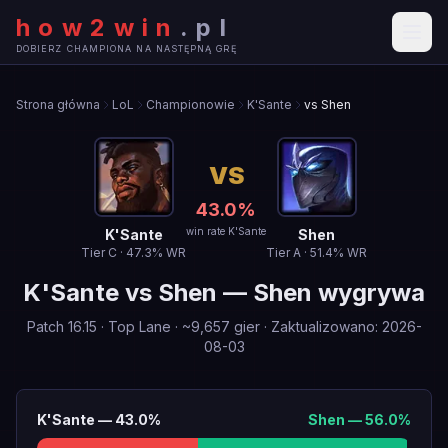
how2win
.
pl
DOBIERZ CHAMPIONA NA NASTĘPNĄ GRĘ
Strona główna
LoL
Championowie
K'Sante
vs Shen
VS
43.0
%
win rate K'Sante
K'Sante
Shen
Tier
C
·
47.3
% WR
Tier
A
·
51.4
% WR
K'Sante
vs
Shen
—
Shen wygrywa
Patch
16.15
·
Top Lane
· ~
9,657
gier
·
Zaktualizowano
:
2026-
08-03
K'Sante
—
43.0
%
Shen
—
56.0
%