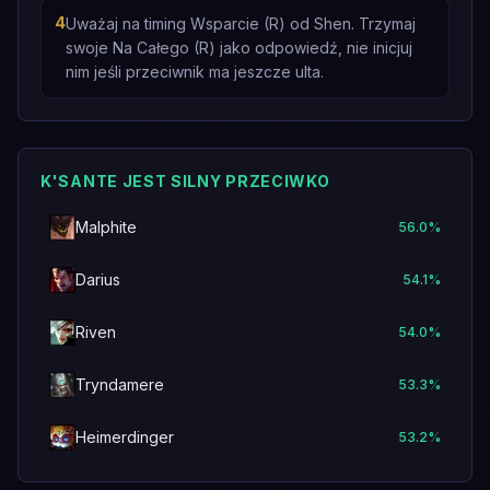
4
Uważaj na timing Wsparcie (R) od Shen. Trzymaj
swoje Na Całego (R) jako odpowiedź, nie inicjuj
nim jeśli przeciwnik ma jeszcze ulta.
K'SANTE JEST SILNY PRZECIWKO
Malphite
56.0
%
Darius
54.1
%
Riven
54.0
%
Tryndamere
53.3
%
Heimerdinger
53.2
%