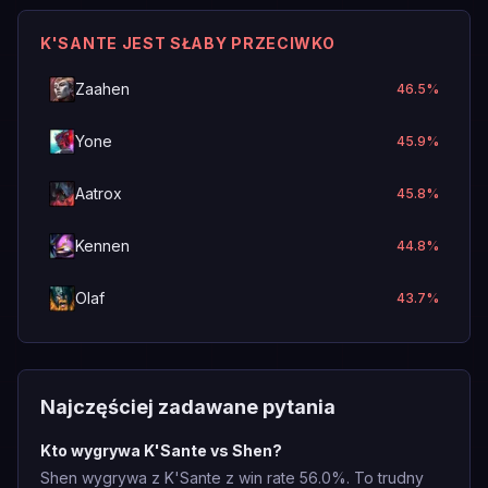
K'SANTE JEST SŁABY PRZECIWKO
Zaahen
46.5
%
Yone
45.9
%
Aatrox
45.8
%
Kennen
44.8
%
Olaf
43.7
%
Najczęściej zadawane pytania
Kto wygrywa K'Sante vs Shen?
Shen wygrywa z K'Sante z win rate 56.0%. To trudny