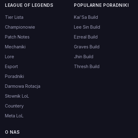
LEAGUE OF LEGENDS
POPULARNE PORADNIKI
Tier Lista
Kai'Sa Build
Championowie
Lee Sin Build
Patch Notes
Ezreal Build
Mechaniki
Graves Build
Lore
Jhin Build
Esport
Thresh Build
Poradniki
Darmowa Rotacja
Słownik LoL
Countery
Meta LoL
O NAS