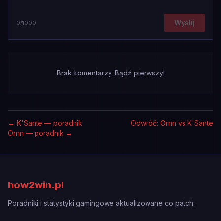
Wyślij
0
/1000
Brak komentarzy. Bądź pierwszy!
←
K'Sante — poradnik
Odwróć: Ornn vs K'Sante
Ornn — poradnik
→
how2win.pl
Poradniki i statystyki gamingowe aktualizowane co patch.