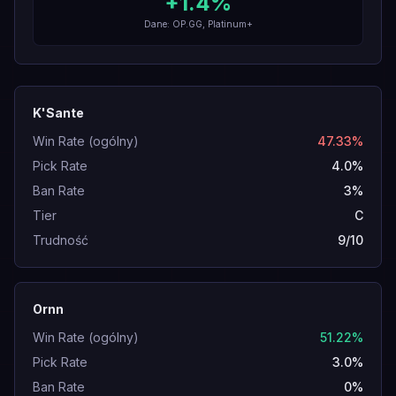
+
1.4
%
Dane: OP.GG, Platinum+
K'Sante
Win Rate (ogólny)
47.33%
Pick Rate
4.0%
Ban Rate
3%
Tier
C
Trudność
9/10
Ornn
Win Rate (ogólny)
51.22%
Pick Rate
3.0%
Ban Rate
0%