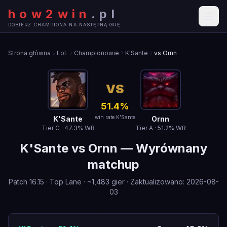
how2win
.
pl
DOBIERZ CHAMPIONA NA NASTĘPNĄ GRĘ
Strona główna
LoL
Championowie
K'Sante
vs Ornn
VS
51.4
%
win rate K'Sante
K'Sante
Ornn
Tier
C
·
47.3
% WR
Tier
A
·
51.2
% WR
K'Sante
vs
Ornn
—
Wyrównany
matchup
Patch
16.15
·
Top Lane
· ~
1,483
gier
·
Zaktualizowano
:
2026-08-
03