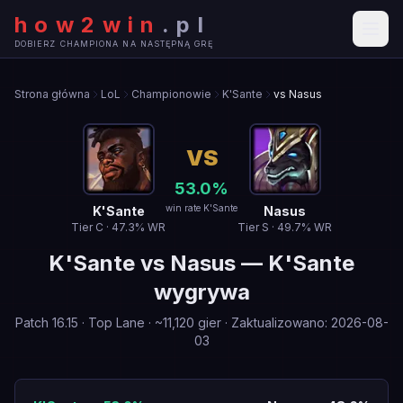
how2win
.
pl
DOBIERZ CHAMPIONA NA NASTĘPNĄ GRĘ
Strona główna
LoL
Championowie
K'Sante
vs Nasus
VS
53.0
%
win rate K'Sante
K'Sante
Nasus
Tier
C
·
47.3
% WR
Tier
S
·
49.7
% WR
K'Sante
vs
Nasus
—
K'Sante
wygrywa
Patch
16.15
·
Top Lane
· ~
11,120
gier
·
Zaktualizowano
:
2026-08-
03