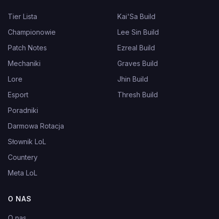
Tier Lista
Kai'Sa Build
Championowie
Lee Sin Build
Patch Notes
Ezreal Build
Mechaniki
Graves Build
Lore
Jhin Build
Esport
Thresh Build
Poradniki
Darmowa Rotacja
Słownik LoL
Countery
Meta LoL
O NAS
O nas