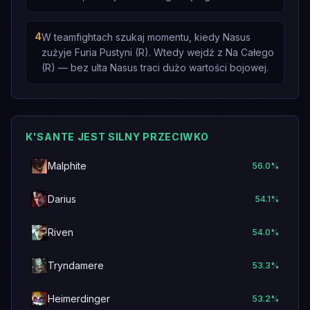
4
W teamfightach szukaj momentu, kiedy Nasus
zużyje Furia Pustyni (R). Wtedy wejdź z Na Całego
(R) — bez ulta Nasus traci dużo wartości bojowej.
K'SANTE JEST SILNY PRZECIWKO
Malphite
56.0
%
Darius
54.1
%
Riven
54.0
%
Tryndamere
53.3
%
Heimerdinger
53.2
%