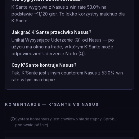
K'Sante wygrywa z Nasus z win rate 53.0% na
podstawie ~11,120 gier. To lekko korzystny matchup dla
K'Sante.
Jak grać K'Sante przeciwko Nasus?
Unikaj Wysysające Uderzenie (Q) od Nasus — po
użyciu ma okno na trade, w którym K'Sante może
odpowiedzieć Uderzenie Ntofo (Q).
Czy K'Sante kontruje Nasus?
Tak, K'Sante jest silnym counterem Nasus z 53.0% win
rate w tym matchupie.
KOMENTARZE — K'SANTE VS NASUS
System komentarzy jest chwilowo niedostępny. Spróbuj
ponownie później.