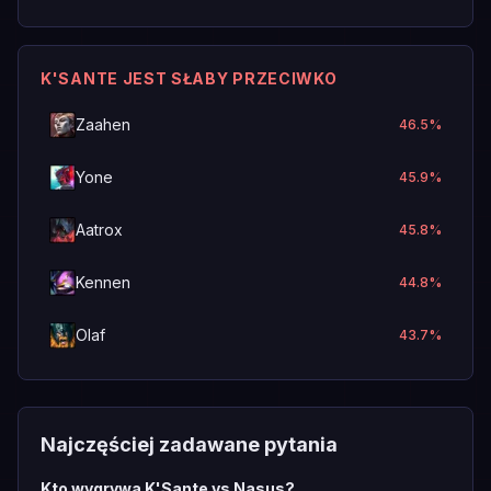
K'SANTE JEST SŁABY PRZECIWKO
Zaahen
46.5
%
Yone
45.9
%
Aatrox
45.8
%
Kennen
44.8
%
Olaf
43.7
%
Najczęściej zadawane pytania
Kto wygrywa K'Sante vs Nasus?