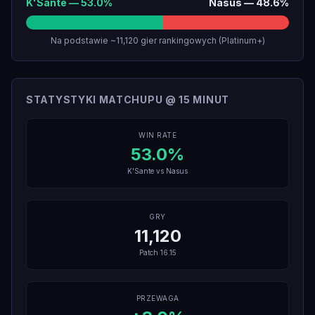
K'Sante
—
53.0
%
Nasus
—
48.6
%
Na podstawie ~11,120 gier rankingowych (Platinum+)
STATYSTYKI MATCHUPU @ 15 MINUT
WIN RATE
53.0
%
K'Sante
vs
Nasus
GRY
11,120
Patch
16.15
PRZEWAGA