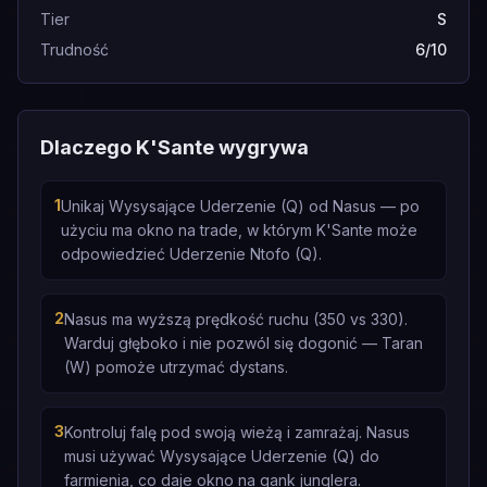
Tier
S
Trudność
6/10
Dlaczego K'Sante wygrywa
1
Unikaj Wysysające Uderzenie (Q) od Nasus — po
użyciu ma okno na trade, w którym K'Sante może
odpowiedzieć Uderzenie Ntofo (Q).
2
Nasus ma wyższą prędkość ruchu (350 vs 330).
Warduj głęboko i nie pozwól się dogonić — Taran
(W) pomoże utrzymać dystans.
3
Kontroluj falę pod swoją wieżą i zamrażaj. Nasus
musi używać Wysysające Uderzenie (Q) do
farmienia, co daje okno na gank junglera.