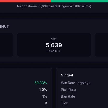
Na podstawie ~5,639 gier rankingowych (Platinum+)
INUT
GRY
5,639
Patch
16.15
Singed
50.33%
Win Rate (ogólny)
1.0%
Pick Rate
1%
Ban Rate
B
Tier