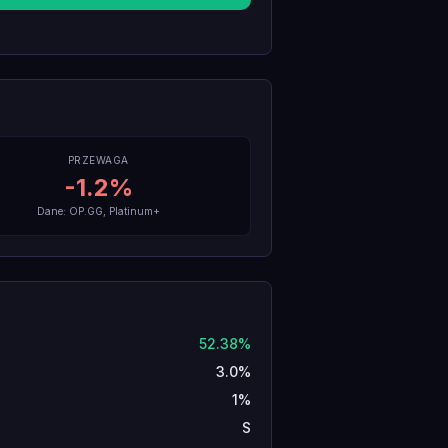
PRZEWAGA
-1.2
%
Dane: OP.GG, Platinum+
52.38%
3.0%
1%
S