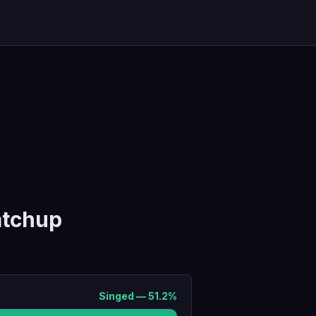
tchup
Singed
—
51.2
%