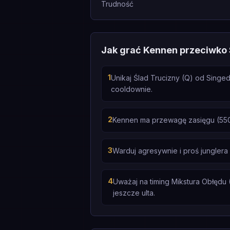
Trudność
Jak grać Kennen przeciwko
1
Unikaj Ślad Trucizny (Q) od Singe
cooldownie.
2
Kennen ma przewagę zasięgu (550
3
Warduj agresywnie i proś jungler
4
Uważaj na timing Mikstura Obłędu (
jeszcze ulta.