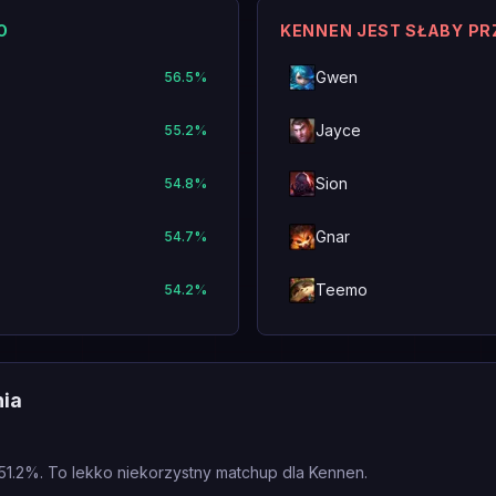
O
KENNEN JEST SŁABY P
Gwen
56.5
%
Jayce
55.2
%
Sion
54.8
%
Gnar
54.7
%
Teemo
54.2
%
nia
51.2%. To lekko niekorzystny matchup dla Kennen.