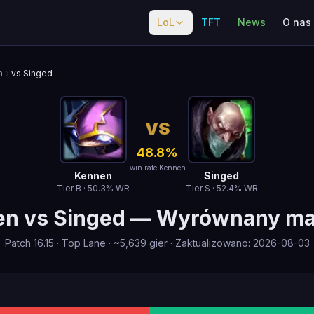
LoL
TFT
News
O nas
n
vs Singed
VS
48.8
%
win rate Kennen
Kennen
Singed
Tier
B
·
50.3
% WR
Tier
S
·
52.4
% WR
en
vs
Singed
—
Wyrównany ma
Patch
16.15
·
Top Lane
· ~
5,639
gier
·
Zaktualizowano
:
2026-08-03