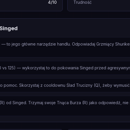
4/10
Trudność
 Singed
d — to jego główne narzędzie handlu. Odpowiadaj Grzmiący Shurike
 vs 125) — wykorzystaj to do pokowania Singed przed agresywnym 
a o pomoc. Skorzystaj z cooldownu Ślad Trucizny (Q), żeby wymusić
R) od Singed. Trzymaj swoje Tnąca Burza (R) jako odpowiedź, nie in