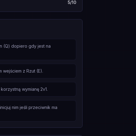
5/10
n (Q) dopiero gdy jest na
wejściem z Rzut (E).
 korzystną wymianę 2v1.
icjuj nim jeśli przeciwnik ma