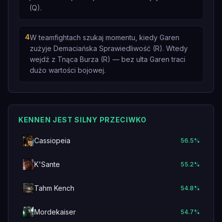
(Q).
4
W teamfightach szukaj momentu, kiedy Garen
zużyje Demaciańska Sprawiedliwość (R). Wtedy
wejdź z Tnąca Burza (R) — bez ulta Garen traci
dużo wartości bojowej.
KENNEN JEST SILNY PRZECIWKO
Cassiopeia
56.5
%
K'Sante
55.2
%
Tahm Kench
54.8
%
Mordekaiser
54.7
%