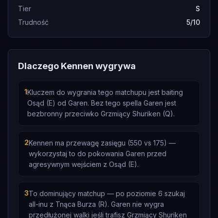
Tier
S
Trudność
5/10
Dlaczego Kennen wygrywa
1
Kluczem do wygrania tego matchupu jest baiting
Osąd (E) od Garen. Bez tego spella Garen jest
bezbronny przeciwko Grzmiący Shuriken (Q).
2
Kennen ma przewagę zasięgu (550 vs 175) —
wykorzystaj to do pokowania Garen przed
agresywnym wejściem z Osąd (E).
3
To dominujący matchup — po poziomie 6 szukaj
all-inu z Tnąca Burza (R). Garen nie wygra
przedłużonej walki jeśli trafisz Grzmiący Shuriken