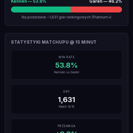
Kennen
—
53.8
%
Garen
—
46.2
%
Na podstawie ~1,631 gier rankingowych (Platinum+)
STATYSTYKI MATCHUPU @ 15 MINUT
WIN RATE
53.8
%
Kennen
vs
Garen
GRY
1,631
Patch
16.15
PRZEWAGA