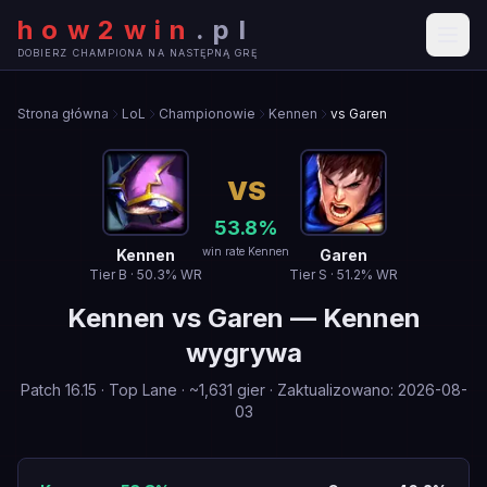
how2win
.
pl
DOBIERZ CHAMPIONA NA NASTĘPNĄ GRĘ
Strona główna
LoL
Championowie
Kennen
vs Garen
VS
53.8
%
win rate Kennen
Kennen
Garen
Tier
B
·
50.3
% WR
Tier
S
·
51.2
% WR
Kennen
vs
Garen
—
Kennen
wygrywa
Patch
16.15
·
Top Lane
· ~
1,631
gier
·
Zaktualizowano
:
2026-08-
03