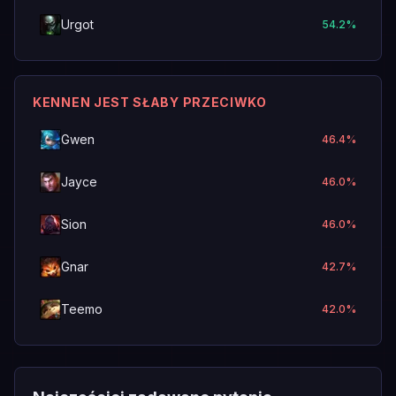
Urgot
54.2
%
KENNEN JEST SŁABY PRZECIWKO
Gwen
46.4
%
Jayce
46.0
%
Sion
46.0
%
Gnar
42.7
%
Teemo
42.0
%