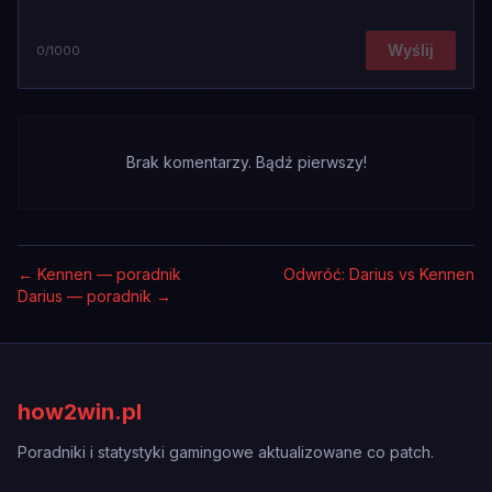
Wyślij
0
/1000
Brak komentarzy. Bądź pierwszy!
←
Kennen — poradnik
Odwróć: Darius vs Kennen
Darius — poradnik
→
how2win.pl
Poradniki i statystyki gamingowe aktualizowane co patch.