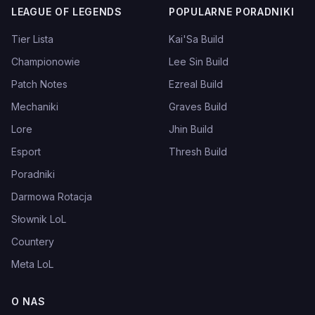
LEAGUE OF LEGENDS
POPULARNE PORADNIKI
Tier Lista
Kai'Sa Build
Championowie
Lee Sin Build
Patch Notes
Ezreal Build
Mechaniki
Graves Build
Lore
Jhin Build
Esport
Thresh Build
Poradniki
Darmowa Rotacja
Słownik LoL
Countery
Meta LoL
O NAS