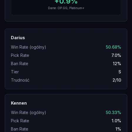
+
0.9
%
Dane: OP.GG, Platinum+
Darius
Win Rate (ogólny)
50.68%
Pick Rate
7.0%
Ban Rate
12%
Tier
S
Trudność
2/10
Kennen
Win Rate (ogólny)
50.33%
Pick Rate
1.0%
Ban Rate
1%