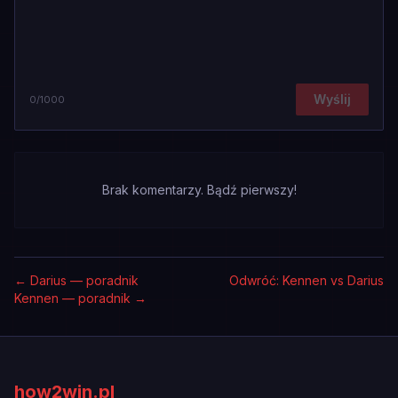
Wyślij
0
/1000
Brak komentarzy. Bądź pierwszy!
←
Darius — poradnik
Odwróć: Kennen vs Darius
Kennen — poradnik
→
how2win.pl