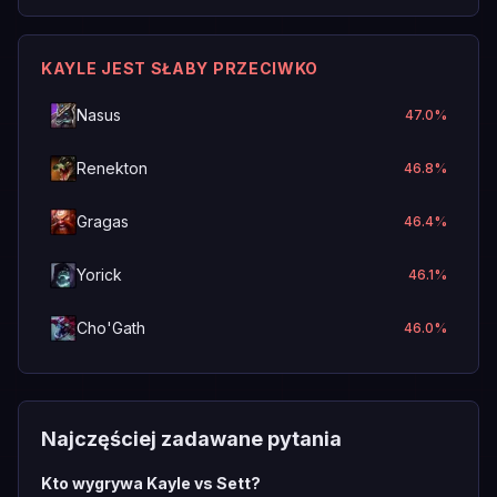
KAYLE JEST SŁABY PRZECIWKO
Nasus
47.0
%
Renekton
46.8
%
Gragas
46.4
%
Yorick
46.1
%
Cho'Gath
46.0
%
Najczęściej zadawane pytania
Kto wygrywa Kayle vs Sett?