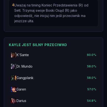
4
Uważaj na timing Koniec Przedstawienia (R) od
Sett. Trzymaj swoje Boski Osąd (R) jako
odpowiedź, nie inicjuj nim jeśli przeciwnik ma
jeszcze ulta.
KAYLE JEST SILNY PRZECIWKO
K'Sante
60.0
%
Dr. Mundo
58.0
%
Gangplank
58.0
%
Garen
57.0
%
Darius
54.8
%