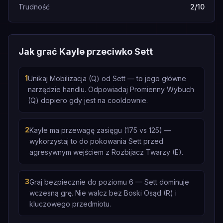
Trudność
2/10
Jak grać Kayle przeciwko Sett
1
Unikaj Mobilizacja (Q) od Sett — to jego główne
narzędzie handlu. Odpowiadaj Promienny Wybuch
(Q) dopiero gdy jest na cooldownie.
2
Kayle ma przewagę zasięgu (175 vs 125) —
wykorzystaj to do pokowania Sett przed
agresywnym wejściem z Rozbijacz Twarzy (E).
3
Graj bezpiecznie do poziomu 6 — Sett dominuje
wczesną grę. Nie walcz bez Boski Osąd (R) i
kluczowego przedmiotu.