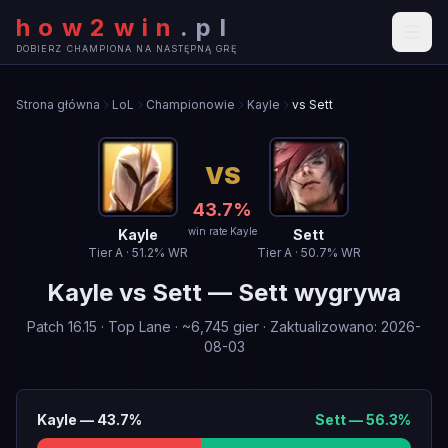
how2win
.
pl
DOBIERZ CHAMPIONA NA NASTĘPNĄ GRĘ
Strona główna
LoL
Championowie
Kayle
vs Sett
VS
43.7
%
win rate Kayle
Kayle
Sett
Tier
A
·
51.2
% WR
Tier
A
·
50.7
% WR
Kayle
vs
Sett
—
Sett wygrywa
Patch
16.15
·
Top Lane
· ~
6,745
gier
·
Zaktualizowano
:
2026-
08-03
Kayle
—
43.7
%
Sett
—
56.3
%