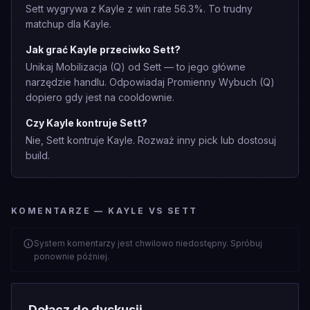
Sett wygrywa z Kayle z win rate 56.3%. To trudny
matchup dla Kayle.
Jak grać Kayle przeciwko Sett?
Unikaj Mobilizacja (Q) od Sett — to jego główne
narzędzie handlu. Odpowiadaj Promienny Wybuch (Q)
dopiero gdy jest na cooldownie.
Czy Kayle kontruje Sett?
Nie, Sett kontruje Kayle. Rozważ inny pick lub dostosuj
build.
KOMENTARZE — KAYLE VS SETT
System komentarzy jest chwilowo niedostępny. Spróbuj
ponownie później.
Dołącz do dyskusji