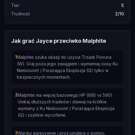
Tier
S
Trudność
2/10
Jak grać Jayce przeciwko Malphite
1
Malphite szuka okazji do użycia Trzask Pioruna
(W). Graj poza jego zasięgiem i wymieniaj ciosy Ku
Niebiosom! / Porażająca Eksplozja (Q) tylko w
bezpiecznych momentach.
2
Malphite ma więcej bazowego HP (665 vs 590).
Unikaj dłuższych tradeów i stawiaj na krótkie
wymiany z Ku Niebiosom! / Porażająca Eksplozja
(Q) i szybkie wycofanie.
3
Warduj agresywnie i proś junglera o pomoc.