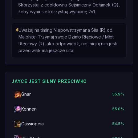
Skorzystaj z cooldownu Sejsmiczny Odłamek (Q),
żeby wymusić korzystną wymianę 2v1.
4
Uważaj na timing Niepowstrzymana Siła (R) od
Malphite. Trzymaj swoje Działo Rtęciowe / Młot
Rtęciowy (R) jako odpowiedź, nie inicjuj nim jeśli
przeciwnik ma jeszcze ulta.
JAYCE JEST SILNY PRZECIWKO
Gnar
55.9
%
Kennen
55.0
%
Cassiopeia
54.5
%