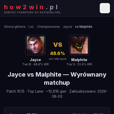
how2win
.
pl
DOBIERZ CHAMPIONA NA NASTĘPNĄ GRĘ
Strona główna
LoL
Championowie
Jayce
vs Malphite
VS
48.6
%
win rate Jayce
Jayce
Malphite
Tier
B
·
48.6
% WR
Tier
S
·
51.4
% WR
Jayce
vs
Malphite
—
Wyrównany
matchup
Patch
16.15
·
Top Lane
· ~
10,818
gier
·
Zaktualizowano
:
2026-
08-03