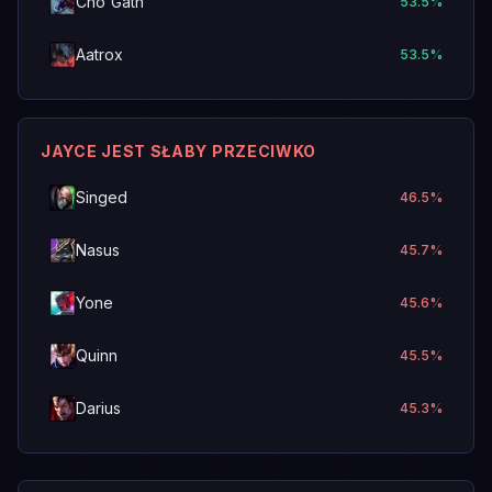
Cho'Gath
53.5
%
Aatrox
53.5
%
JAYCE JEST SŁABY PRZECIWKO
Singed
46.5
%
Nasus
45.7
%
Yone
45.6
%
Quinn
45.5
%
Darius
45.3
%