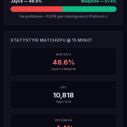
Jayce
—
48.6
%
Malphite
—
51.4
%
Na podstawie ~10,818 gier rankingowych (Platinum+)
STATYSTYKI MATCHUPU @ 15 MINUT
WIN RATE
48.6
%
Jayce
vs
Malphite
GRY
10,818
Patch
16.15
PRZEWAGA