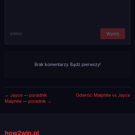
Wyślij
0
/1000
Brak komentarzy. Bądź pierwszy!
←
Jayce — poradnik
Odwróć: Malphite vs Jayce
Malphite — poradnik
→
how2win.pl