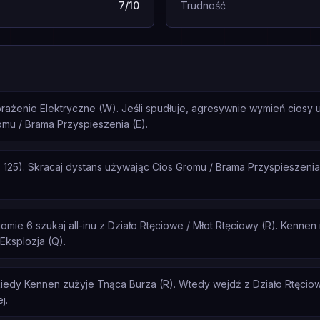
7/10
Trudność
orażenie Elektryczne (W). Jeśli spudłuje, agresywnie wymień ciosy 
omu / Brama Przyspieszenia (E).
125). Skracaj dystans używając Cios Gromu / Brama Przyspieszenia 
ie 6 szukaj all-inu z Działo Rtęciowe / Młot Rtęciowy (R). Kennen n
 Eksplozja (Q).
iedy Kennen zużyje Tnąca Burza (R). Wtedy wejdź z Działo Rtęciowe
j.