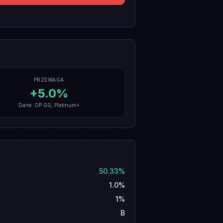
PRZEWAGA
+
5.0
%
Dane: OP.GG, Platinum+
50.33%
1.0%
1%
B