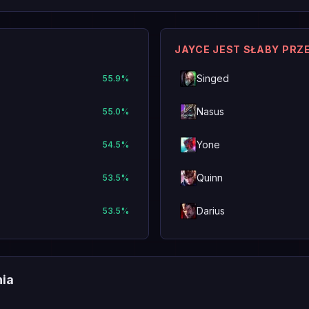
JAYCE JEST SŁABY PRZ
Singed
55.9
%
Nasus
55.0
%
Yone
54.5
%
Quinn
53.5
%
Darius
53.5
%
nia