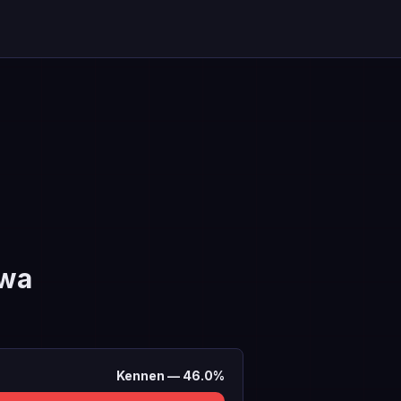
ywa
Kennen
—
46.0
%