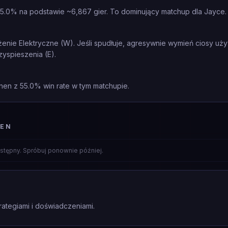
5.0% na podstawie ~6,867 gier. To dominujący matchup dla Jayce.
ażenie Elektryczne (W). Jeśli spudłuje, agresywnie wymień ciosy uż
zyspieszenia (E).
nen z 55.0% win rate w tym matchupie.
NEN
stępny. Spróbuj ponownie później.
rategiami i doświadczeniami.