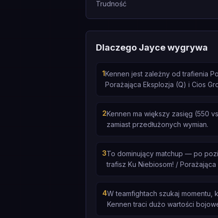
Trudność
Dlaczego Jayce wygrywa
1
Kennen jest zależny od trafienia P
Porażająca Eksplozja (Q) i Cios Gr
2
Kennen ma większy zasięg (550 vs 
zamiast przedłużonych wymian.
3
To dominujący matchup — po poziom
trafisz Ku Niebiosom! / Porażająca
4
W teamfightach szukaj momentu, k
Kennen traci dużo wartości bojowe