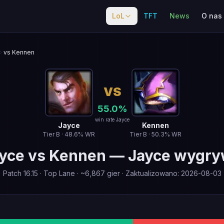
LoL
TFT
News
O nas
vs Kennen
VS
55.0
%
win rate Jayce
Jayce
Kennen
Tier
B
·
48.6
% WR
Tier
B
·
50.3
% WR
yce
vs
Kennen
—
Jayce wygr
Patch
16.15
·
Top Lane
· ~
6,867
gier
·
Zaktualizowano
:
2026-08-03