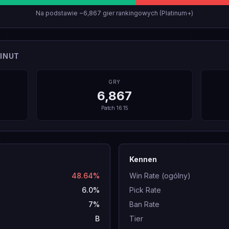
Na podstawie ~6,867 gier rankingowych (Platinum+)
INUT
GRY
6,867
Patch
16.15
Kennen
48.64%
Win Rate (ogólny)
6.0%
Pick Rate
7%
Ban Rate
B
Tier