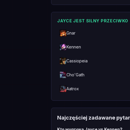
JAYCE JEST SILNY PRZECIWKO
Gnar
Kennen
Cassiopeia
Cho'Gath
Aatrox
Najczęściej zadawane pyta
Kto wygrywa Jayce vs Kennen?