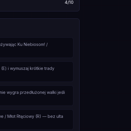
4/10
używając Ku Niebiosom! /
(E) i wymuszaj krótkie trady
ie wygra przedłużonej walki jeśli
 / Młot Rtęciowy (R) — bez ulta