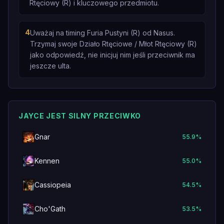
Rtęciowy (R) i kluczowego przedmiotu.
4
Uważaj na timing Furia Pustyni (R) od Nasus.
Trzymaj swoje Działo Rtęciowe / Młot Rtęciowy (R)
jako odpowiedź, nie inicjuj nim jeśli przeciwnik ma
jeszcze ulta.
JAYCE JEST SILNY PRZECIWKO
Gnar
55.9
%
Kennen
55.0
%
Cassiopeia
54.5
%
Cho'Gath
53.5
%