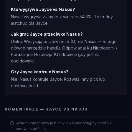
Kto wygrywa Jayce vs Nasus?
Nasus wygrywa z Jayce z win rate 54.3%. To trudny
matchup dla Jayce.
Jak grać Jayce przeciwko Nasus?
Unikaj Wysysające Uderzenie (Q) od Nasus — to jego
główne narzędzie handlu. Odpowiadaj Ku Niebiosom! /
Porażająca Eksplozja (Q) dopiero gdy jest na
cooldownie.
Czy Jayce kontruje Nasus?
Nie, Nasus kontruje Jayce. Rozważ inny pick lub
dostosuj build.
KOMENTARZE — JAYCE VS NASUS
System komentarzy jest chwilowo niedostępny. Spróbuj
ponownie później.