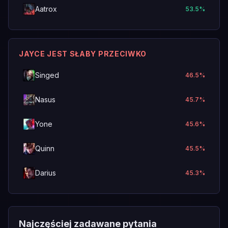
Aatrox
53.5
%
JAYCE JEST SŁABY PRZECIWKO
Singed
46.5
%
Nasus
45.7
%
Yone
45.6
%
Quinn
45.5
%
Darius
45.3
%
Najczęściej zadawane pytania