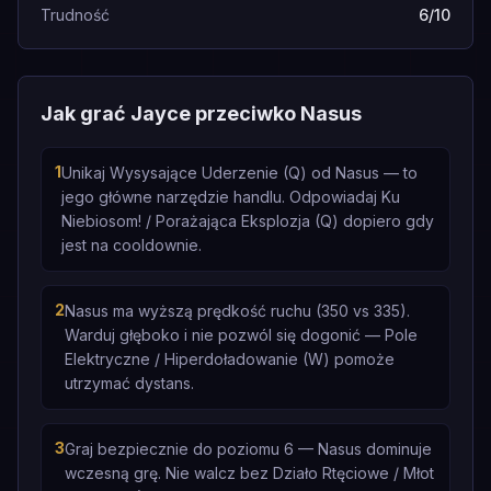
Trudność
6/10
Jak grać Jayce przeciwko Nasus
1
Unikaj Wysysające Uderzenie (Q) od Nasus — to
jego główne narzędzie handlu. Odpowiadaj Ku
Niebiosom! / Porażająca Eksplozja (Q) dopiero gdy
jest na cooldownie.
2
Nasus ma wyższą prędkość ruchu (350 vs 335).
Warduj głęboko i nie pozwól się dogonić — Pole
Elektryczne / Hiperdoładowanie (W) pomoże
utrzymać dystans.
3
Graj bezpiecznie do poziomu 6 — Nasus dominuje
wczesną grę. Nie walcz bez Działo Rtęciowe / Młot