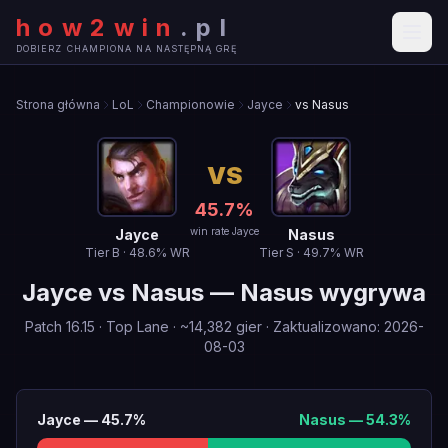
how2win
.
pl
DOBIERZ CHAMPIONA NA NASTĘPNĄ GRĘ
Strona główna
LoL
Championowie
Jayce
vs Nasus
VS
45.7
%
win rate Jayce
Jayce
Nasus
Tier
B
·
48.6
% WR
Tier
S
·
49.7
% WR
Jayce
vs
Nasus
—
Nasus wygrywa
Patch
16.15
·
Top Lane
· ~
14,382
gier
·
Zaktualizowano
:
2026-
08-03
Jayce
—
45.7
%
Nasus
—
54.3
%