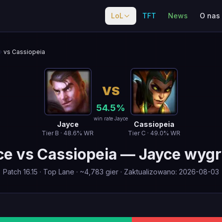
LoL
TFT
News
O nas
vs Cassiopeia
VS
54.5
%
win rate Jayce
Jayce
Cassiopeia
Tier
B
·
48.6
% WR
Tier
C
·
49.0
% WR
ce
vs
Cassiopeia
—
Jayce wyg
Patch
16.15
·
Top Lane
· ~
4,783
gier
·
Zaktualizowano
:
2026-08-03