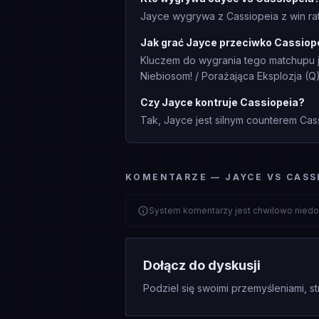
Jayce wygrywa z Cassiopeia z win ra
Jak grać Jayce przeciwko Cassiop
Kluczem do wygrania tego matchupu je
Niebiosom! / Porażająca Eksplozja (Q)
Czy Jayce kontruje Cassiopeia?
Tak, Jayce jest silnym counterem Cas
KOMENTARZE — JAYCE VS CASS
System komentarzy jest chwilowo niedo
Dołącz do dyskusji
Podziel się swoimi przemyśleniami, st