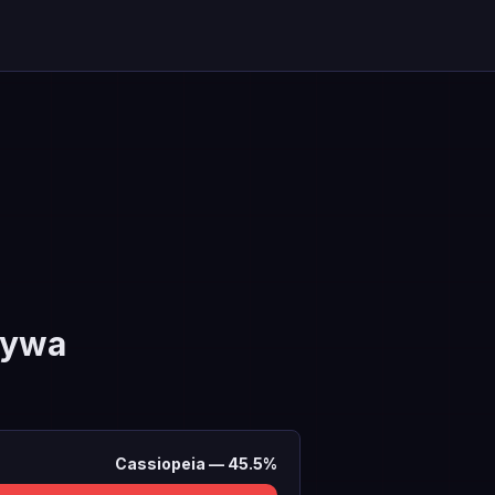
rywa
Cassiopeia
—
45.5
%