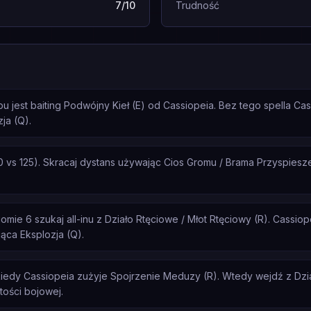
7/10
Trudność
 jest baiting Podwójny Kieł (E) od Cassiopeia. Bez tego spella Ca
ja (Q).
 vs 125). Skracaj dystans używając Cios Gromu / Brama Przyspieszen
ie 6 szukaj all-inu z Działo Rtęciowe / Młot Rtęciowy (R). Cassiop
ająca Eksplozja (Q).
iedy Cassiopeia zużyje Spojrzenie Meduzy (R). Wtedy wejdź z Dzia
tości bojowej.