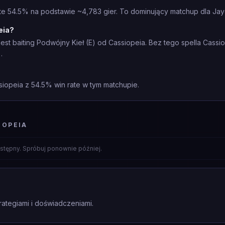
te 54.5% na podstawie ~4,783 gier. To dominujący matchup dla Jay
eia?
st baiting Podwójny Kieł (E) od Cassiopeia. Bez tego spella Cassi
.
siopeia z 54.5% win rate w tym matchupie.
IOPEIA
stępny. Spróbuj ponownie później.
rategiami i doświadczeniami.