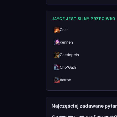
JAYCE JEST SILNY PRZECIWKO
Gnar
Kennen
Cassiopeia
Cho'Gath
Aatrox
Najczęściej zadawane pyta
Kto wygrywa Jayce vs Cassiopeia