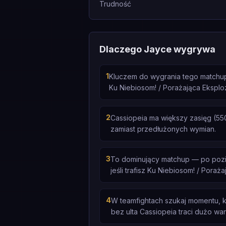
Trudność
Dlaczego Jayce wygrywa
1
Kluczem do wygrania tego matchupu
Ku Niebiosom! / Porażająca Eksploz
2
Cassiopeia ma większy zasięg (550
zamiast przedłużonych wymian.
3
To dominujący matchup — po poziom
jeśli trafisz Ku Niebiosom! / Poraż
4
W teamfightach szukaj momentu, k
bez ulta Cassiopeia traci dużo war