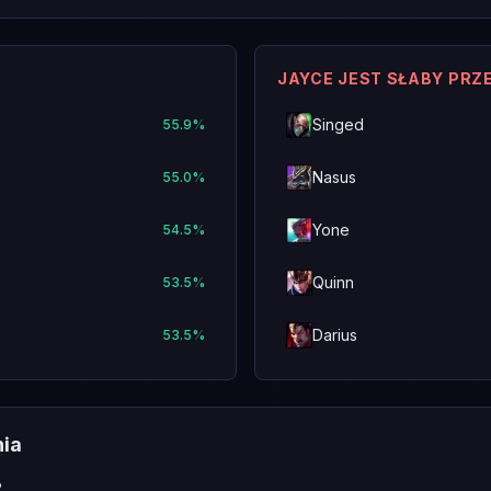
JAYCE JEST SŁABY PRZ
Singed
55.9
%
Nasus
55.0
%
Yone
54.5
%
Quinn
53.5
%
Darius
53.5
%
nia
?