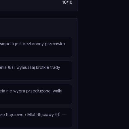
10/10
ssiopeia jest bezbronny przeciwko
ia (E) i wymuszaj krótkie trady
eia nie wygra przedłużonej walki
ło Rtęciowe / Młot Rtęciowy (R) —