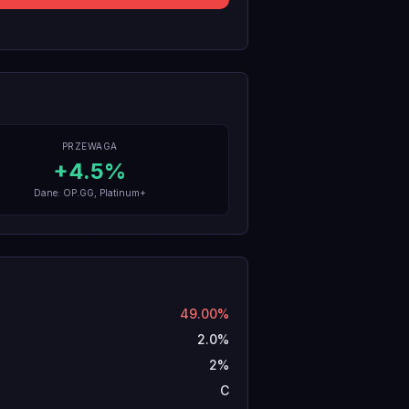
PRZEWAGA
+
4.5
%
Dane: OP.GG, Platinum+
49.00%
2.0%
2%
C