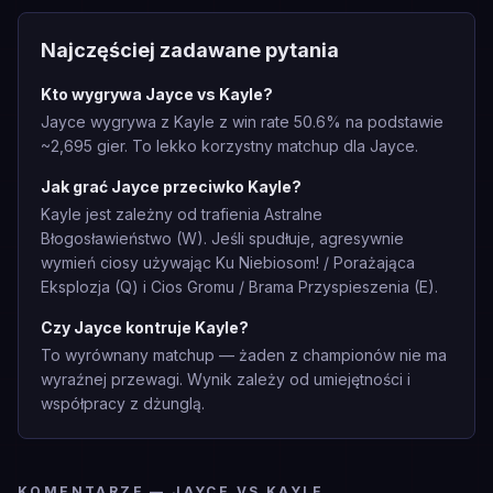
Najczęściej zadawane pytania
Kto wygrywa Jayce vs Kayle?
Jayce wygrywa z Kayle z win rate 50.6% na podstawie
~2,695 gier. To lekko korzystny matchup dla Jayce.
Jak grać Jayce przeciwko Kayle?
Kayle jest zależny od trafienia Astralne
Błogosławieństwo (W). Jeśli spudłuje, agresywnie
wymień ciosy używając Ku Niebiosom! / Porażająca
Eksplozja (Q) i Cios Gromu / Brama Przyspieszenia (E).
Czy Jayce kontruje Kayle?
To wyrównany matchup — żaden z championów nie ma
wyraźnej przewagi. Wynik zależy od umiejętności i
współpracy z dżunglą.
KOMENTARZE — JAYCE VS KAYLE