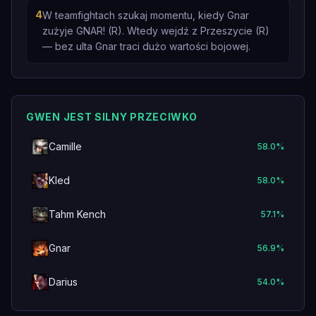
4
W teamfightach szukaj momentu, kiedy Gnar
zużyje GNAR! (R). Wtedy wejdź z Przeszycie (R)
— bez ulta Gnar traci dużo wartości bojowej.
GWEN JEST SILNY PRZECIWKO
Camille
58.0
%
Kled
58.0
%
Tahm Kench
57.1
%
Gnar
56.9
%
Darius
54.0
%