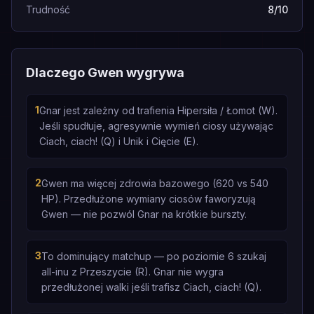
Trudność
8/10
Dlaczego Gwen wygrywa
1
Gnar jest zależny od trafienia Hipersiła / Łomot (W).
Jeśli spudłuje, agresywnie wymień ciosy używając
Ciach, ciach! (Q) i Unik i Cięcie (E).
2
Gwen ma więcej zdrowia bazowego (620 vs 540
HP). Przedłużone wymiany ciosów faworyzują
Gwen — nie pozwól Gnar na krótkie burszty.
3
To dominujący matchup — po poziomie 6 szukaj
all-inu z Przeszycie (R). Gnar nie wygra
przedłużonej walki jeśli trafisz Ciach, ciach! (Q).