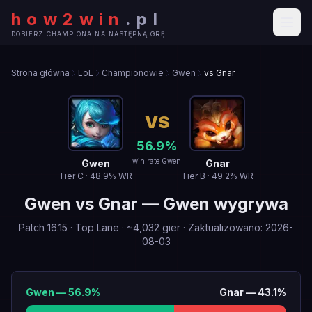
how2win
.
pl
DOBIERZ CHAMPIONA NA NASTĘPNĄ GRĘ
Strona główna
LoL
Championowie
Gwen
vs Gnar
VS
56.9
%
win rate Gwen
Gwen
Gnar
Tier
C
·
48.9
% WR
Tier
B
·
49.2
% WR
Gwen
vs
Gnar
—
Gwen wygrywa
Patch
16.15
·
Top Lane
· ~
4,032
gier
·
Zaktualizowano
:
2026-
08-03
Gwen
—
56.9
%
Gnar
—
43.1
%