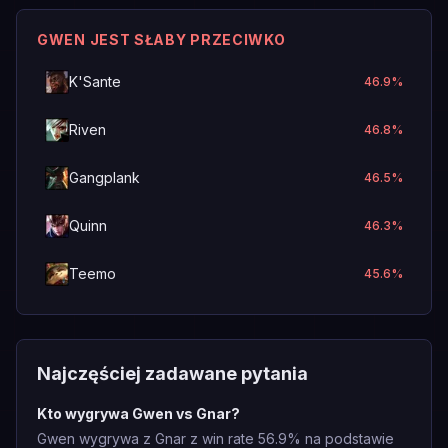
GWEN JEST SŁABY PRZECIWKO
K'Sante
46.9
%
Riven
46.8
%
Gangplank
46.5
%
Quinn
46.3
%
Teemo
45.6
%
Najczęściej zadawane pytania
Kto wygrywa Gwen vs Gnar?
Gwen wygrywa z Gnar z win rate 56.9% na podstawie