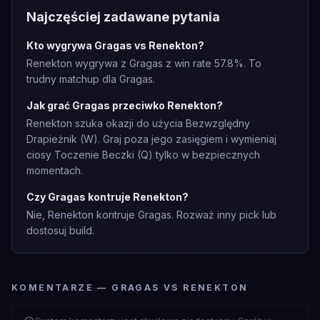
Najczęściej zadawane pytania
Kto wygrywa Gragas vs Renekton?
Renekton wygrywa z Gragas z win rate 57.8%. To
trudny matchup dla Gragas.
Jak grać Gragas przeciwko Renekton?
Renekton szuka okazji do użycia Bezwzględny
Drapieżnik (W). Graj poza jego zasięgiem i wymieniaj
ciosy Toczenie Beczki (Q) tylko w bezpiecznych
momentach.
Czy Gragas kontruje Renekton?
Nie, Renekton kontruje Gragas. Rozważ inny pick lub
dostosuj build.
KOMENTARZE — GRAGAS VS RENEKTON