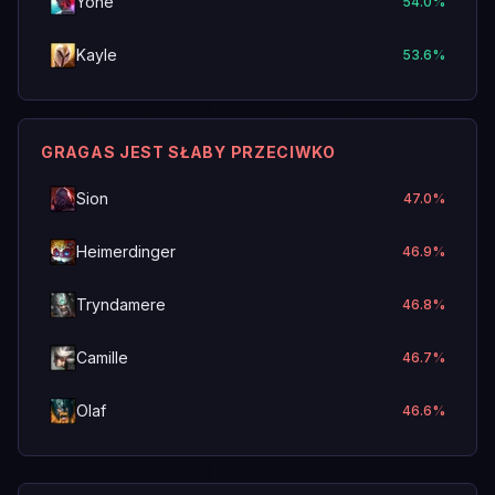
Yone
54.0
%
Kayle
53.6
%
GRAGAS JEST SŁABY PRZECIWKO
Sion
47.0
%
Heimerdinger
46.9
%
Tryndamere
46.8
%
Camille
46.7
%
Olaf
46.6
%