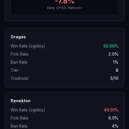
-7.8
%
Dane: OP.GG, Platinum+
Gragas
Win Rate (ogólny)
50.66%
Pick Rate
2.0%
Ban Rate
1%
Tier
B
Trudność
5/10
Renekton
Win Rate (ogólny)
49.91%
Pick Rate
6.0%
Ban Rate
4%