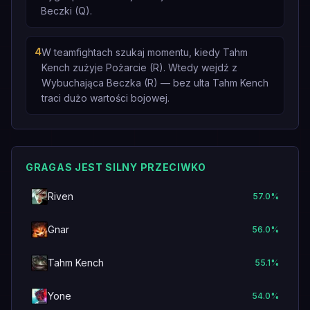
Beczki (Q).
4
W teamfightach szukaj momentu, kiedy Tahm
Kench zużyje Pożarcie (R). Wtedy wejdź z
Wybuchająca Beczka (R) — bez ulta Tahm Kench
traci dużo wartości bojowej.
GRAGAS JEST SILNY PRZECIWKO
Riven
57.0
%
Gnar
56.0
%
Tahm Kench
55.1
%
Yone
54.0
%