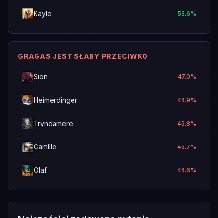
Kayle
53.6
%
GRAGAS JEST SŁABY PRZECIWKO
Sion
47.0
%
Heimerdinger
46.9
%
Tryndamere
46.8
%
Camille
46.7
%
Olaf
46.6
%