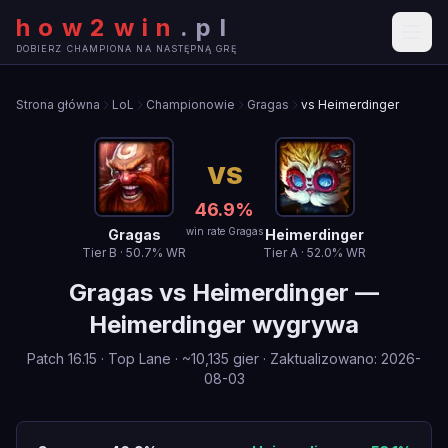
how2win
.
pl
DOBIERZ CHAMPIONA NA NASTĘPNĄ GRĘ
Strona główna
LoL
Championowie
Gragas
vs Heimerdinger
VS
46.9
%
win rate Gragas
Gragas
Heimerdinger
Tier
B
·
50.7
% WR
Tier
A
·
52.0
% WR
Gragas
vs
Heimerdinger
—
Heimerdinger wygrywa
Patch
16.15
·
Top Lane
· ~
10,135
gier
·
Zaktualizowano
:
2026-
08-03