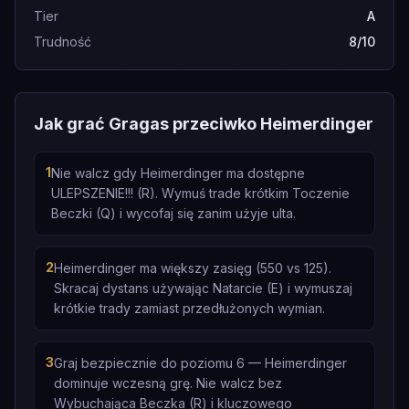
Tier
A
Trudność
8/10
Jak grać Gragas przeciwko Heimerdinger
1
Nie walcz gdy Heimerdinger ma dostępne
ULEPSZENIE!!! (R). Wymuś trade krótkim Toczenie
Beczki (Q) i wycofaj się zanim użyje ulta.
2
Heimerdinger ma większy zasięg (550 vs 125).
Skracaj dystans używając Natarcie (E) i wymuszaj
krótkie trady zamiast przedłużonych wymian.
3
Graj bezpiecznie do poziomu 6 — Heimerdinger
dominuje wczesną grę. Nie walcz bez
Wybuchająca Beczka (R) i kluczowego