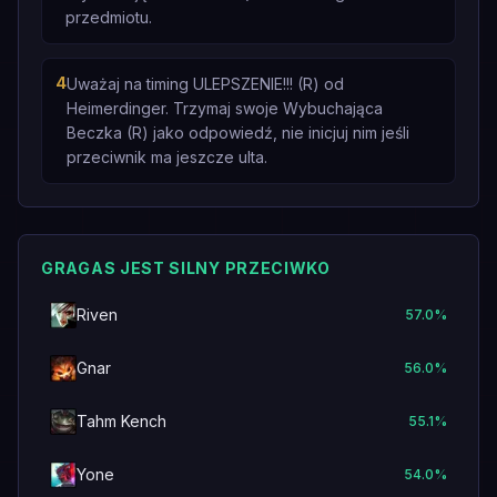
przedmiotu.
4
Uważaj na timing ULEPSZENIE!!! (R) od
Heimerdinger. Trzymaj swoje Wybuchająca
Beczka (R) jako odpowiedź, nie inicjuj nim jeśli
przeciwnik ma jeszcze ulta.
GRAGAS JEST SILNY PRZECIWKO
Riven
57.0
%
Gnar
56.0
%
Tahm Kench
55.1
%
Yone
54.0
%