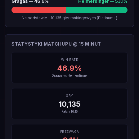
Gragas
—
46.9
%
Heimerdinger
—
53.1
%
Na podstawie ~10,135 gier rankingowych (Platinum+)
STATYSTYKI MATCHUPU @ 15 MINUT
WIN RATE
46.9
%
Gragas
vs
Heimerdinger
GRY
10,135
Patch
16.15
PRZEWAGA