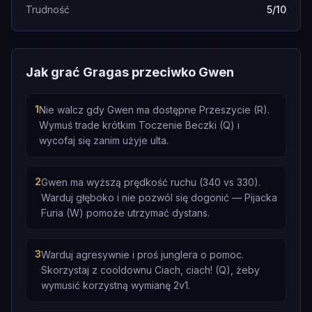
Trudność
5/10
Jak grać Gragas przeciwko Gwen
1
Nie walcz gdy Gwen ma dostępne Przeszycie (R).
Wymuś trade krótkim Toczenie Beczki (Q) i
wycofaj się zanim użyje ulta.
2
Gwen ma wyższą prędkość ruchu (340 vs 330).
Warduj głęboko i nie pozwól się dogonić — Pijacka
Furia (W) pomoże utrzymać dystans.
3
Warduj agresywnie i proś junglera o pomoc.
Skorzystaj z cooldownu Ciach, ciach! (Q), żeby
wymusić korzystną wymianę 2v1.