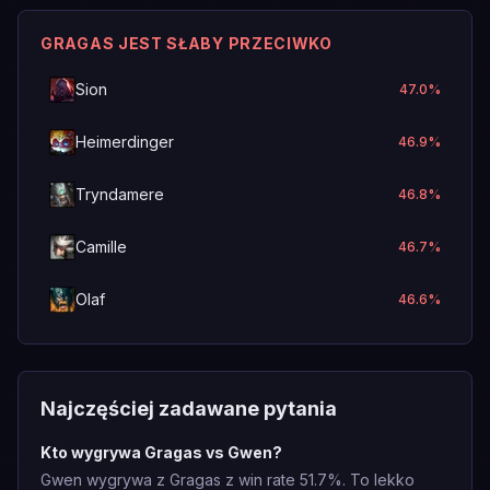
GRAGAS JEST SŁABY PRZECIWKO
Sion
47.0
%
Heimerdinger
46.9
%
Tryndamere
46.8
%
Camille
46.7
%
Olaf
46.6
%
Najczęściej zadawane pytania
Kto wygrywa Gragas vs Gwen?
Gwen wygrywa z Gragas z win rate 51.7%. To lekko