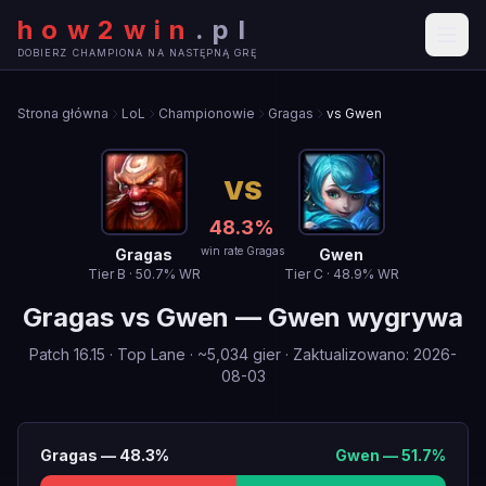
how2win
.
pl
DOBIERZ CHAMPIONA NA NASTĘPNĄ GRĘ
Strona główna
LoL
Championowie
Gragas
vs Gwen
VS
48.3
%
win rate Gragas
Gragas
Gwen
Tier
B
·
50.7
% WR
Tier
C
·
48.9
% WR
Gragas
vs
Gwen
—
Gwen wygrywa
Patch
16.15
·
Top Lane
· ~
5,034
gier
·
Zaktualizowano
:
2026-
08-03
Gragas
—
48.3
%
Gwen
—
51.7
%