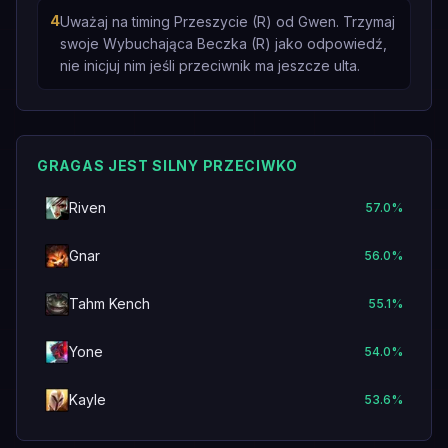
4
Uważaj na timing Przeszycie (R) od Gwen. Trzymaj
swoje Wybuchająca Beczka (R) jako odpowiedź,
nie inicjuj nim jeśli przeciwnik ma jeszcze ulta.
GRAGAS JEST SILNY PRZECIWKO
Riven
57.0
%
Gnar
56.0
%
Tahm Kench
55.1
%
Yone
54.0
%
Kayle
53.6
%