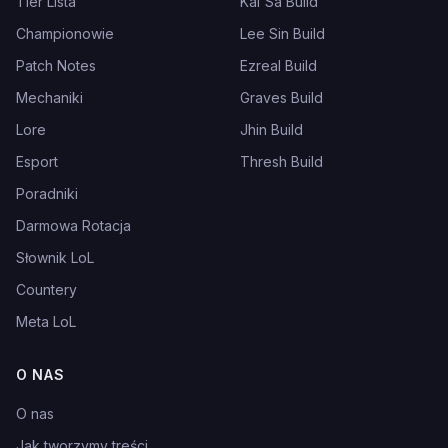
Tier Lista
Kai'Sa Build
Championowie
Lee Sin Build
Patch Notes
Ezreal Build
Mechaniki
Graves Build
Lore
Jhin Build
Esport
Thresh Build
Poradniki
Darmowa Rotacja
Słownik LoL
Countery
Meta LoL
O NAS
O nas
Jak tworzymy treści