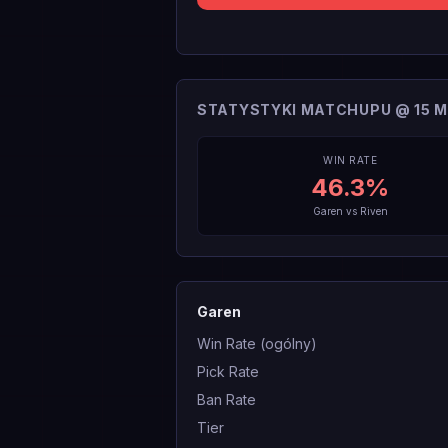
STATYSTYKI MATCHUPU @ 15 M
WIN RATE
46.3
%
Garen
vs
Riven
Garen
Win Rate (ogólny)
Pick Rate
Ban Rate
Tier