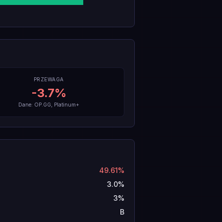
PRZEWAGA
-3.7
%
Dane: OP.GG, Platinum+
49.61%
3.0%
3%
B