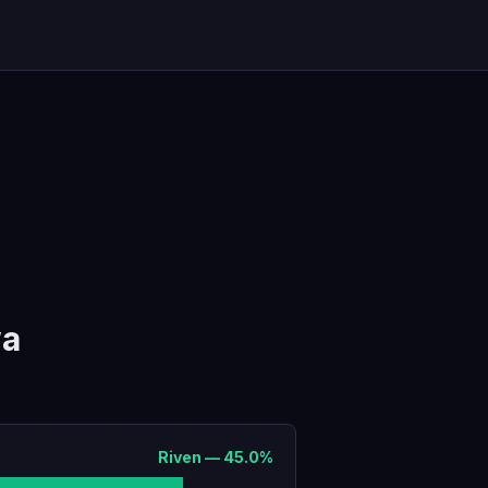
wa
Riven
—
45.0
%