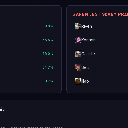
GAREN JEST SŁABY PR
Riven
58.0
%
Kennen
56.5
%
Camille
56.0
%
Sett
54.7
%
Illaoi
53.7
%
nia