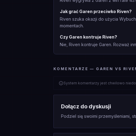
Riven wygrywa z Garen z win rate 45.
Jak grać Garen przeciwko Riven?
Riven szuka okazji do użycia Wybuch 
momentach.
Czy Garen kontruje Riven?
Nie, Riven kontruje Garen. Rozważ inny
KOMENTARZE — GAREN VS RIVE
System komentarzy jest chwilowo niedo
Dołącz do dyskusji
Podziel się swoimi przemyśleniami, st