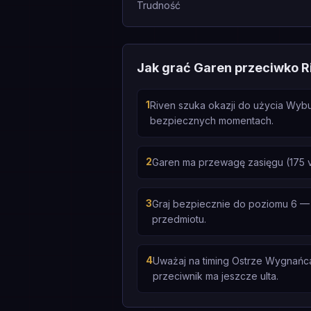
Trudność
Jak grać Garen przeciwko R
1
Riven szuka okazji do użycia Wybu
bezpiecznych momentach.
2
Garen ma przewagę zasięgu (175 
3
Graj bezpiecznie do poziomu 6 —
przedmiotu.
4
Uważaj na timing Ostrze Wygnańca 
przeciwnik ma jeszcze ulta.