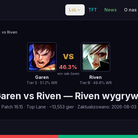
LoL
TFT
News
O nas
vs Riven
VS
46.3
%
win rate Garen
Garen
Riven
Tier
S
·
51.2
% WR
Tier
B
·
49.6
% WR
aren
vs
Riven
—
Riven wygry
Patch
16.15
·
Top Lane
· ~
13,553
gier
·
Zaktualizowano
:
2026-08-03