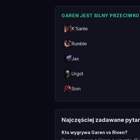
GAREN JEST SILNY PRZECIWKO
K'Sante
Rumble
Jax
Urgot
Sion
Najczęściej zadawane pyta
Kto wygrywa Garen vs Riven?