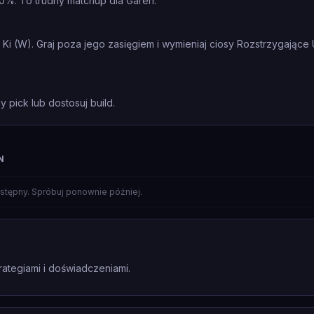
0%. To trudny matchup dla Garen.
Ki (W). Graj poza jego zasięgiem i wymieniaj ciosy Rozstrzygając
 pick lub dostosuj build.
N
stępny. Spróbuj ponownie później.
rategiami i doświadczeniami.