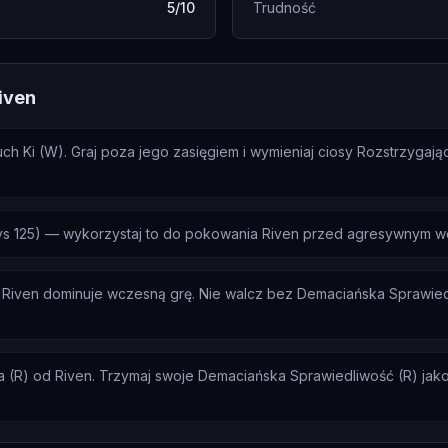
5/10
Trudność
iven
ch Ki (W). Graj poza jego zasięgiem i wymieniaj ciosy Rozstrzygają
vs 125) — wykorzystaj to do pokowania Riven przed agresywnym we
 Riven dominuje wczesną grę. Nie walcz bez Demaciańska Sprawied
(R) od Riven. Trzymaj swoje Demaciańska Sprawiedliwość (R) jako o