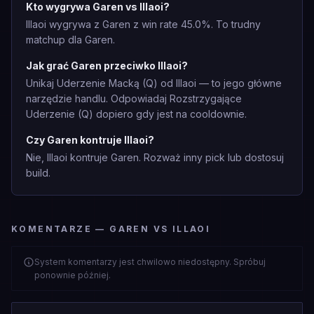
Kto wygrywa Garen vs Illaoi?
Illaoi wygrywa z Garen z win rate 45.0%. To trudny
matchup dla Garen.
Jak grać Garen przeciwko Illaoi?
Unikaj Uderzenie Macką (Q) od Illaoi — to jego główne
narzędzie handlu. Odpowiadaj Rozstrzygające
Uderzenie (Q) dopiero gdy jest na cooldownie.
Czy Garen kontruje Illaoi?
Nie, Illaoi kontruje Garen. Rozważ inny pick lub dostosuj
build.
KOMENTARZE — GAREN VS ILLAOI
System komentarzy jest chwilowo niedostępny. Spróbuj
ponownie później.