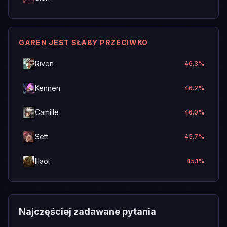
GAREN JEST SŁABY PRZECIWKO
Riven
46.3
%
Kennen
46.2
%
Camille
46.0
%
Sett
45.7
%
Illaoi
45.1
%
Najczęściej zadawane pytania