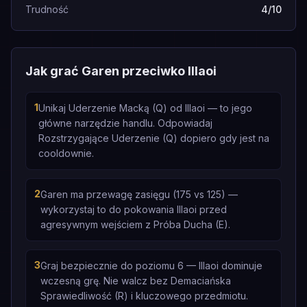
Trudność
4/10
Jak grać Garen przeciwko Illaoi
1
Unikaj Uderzenie Macką (Q) od Illaoi — to jego
główne narzędzie handlu. Odpowiadaj
Rozstrzygające Uderzenie (Q) dopiero gdy jest na
cooldownie.
2
Garen ma przewagę zasięgu (175 vs 125) —
wykorzystaj to do pokowania Illaoi przed
agresywnym wejściem z Próba Ducha (E).
3
Graj bezpiecznie do poziomu 6 — Illaoi dominuje
wczesną grę. Nie walcz bez Demaciańska
Sprawiedliwość (R) i kluczowego przedmiotu.