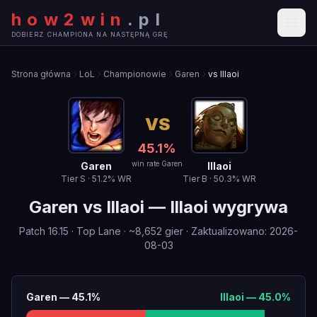
how2win
.
pl
DOBIERZ CHAMPIONA NA NASTĘPNĄ GRĘ
Strona główna
LoL
Championowie
Garen
vs Illaoi
VS
45.1
%
win rate Garen
Garen
Illaoi
Tier
S
·
51.2
% WR
Tier
B
·
50.3
% WR
Garen
vs
Illaoi
—
Illaoi wygrywa
Patch
16.15
·
Top Lane
· ~
8,652
gier
·
Zaktualizowano
:
2026-
08-03
Garen
—
45.1
%
Illaoi
—
45.0
%