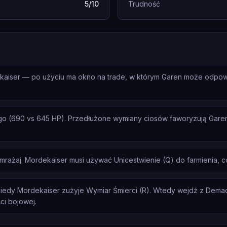
5/10
Trudność
ekaiser — po użyciu ma okno na trade, w którym Garen może odpo
o (690 vs 645 HP). Przedłużone wymiany ciosów faworyzują Gare
zamrażaj. Mordekaiser musi używać Unicestwienie (Q) do farmienia, c
kiedy Mordekaiser zużyje Wymiar Śmierci (R). Wtedy wejdź z Dema
ci bojowej.