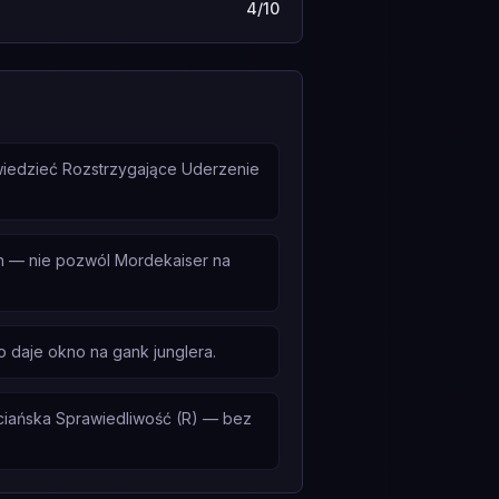
4/10
wiedzieć Rozstrzygające Uderzenie
n — nie pozwól Mordekaiser na
o daje okno na gank junglera.
ciańska Sprawiedliwość (R) — bez