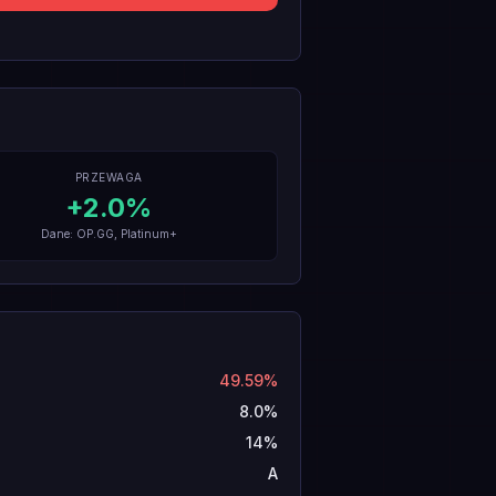
PRZEWAGA
+
2.0
%
Dane: OP.GG, Platinum+
49.59%
8.0%
14%
A