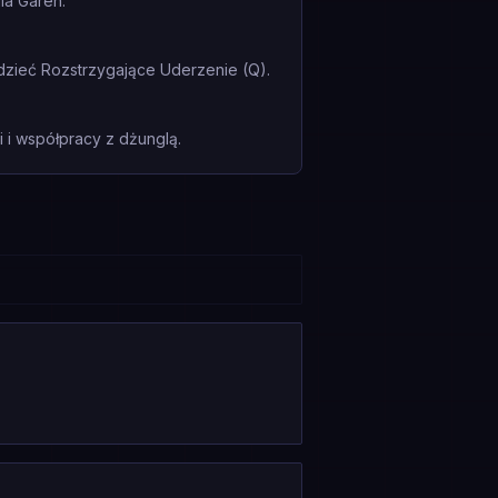
la Garen.
dzieć Rozstrzygające Uderzenie (Q).
i współpracy z dżunglą.