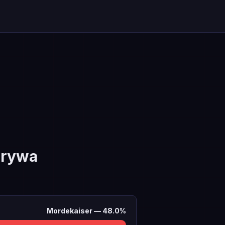
grywa
Mordekaiser
—
48.0
%