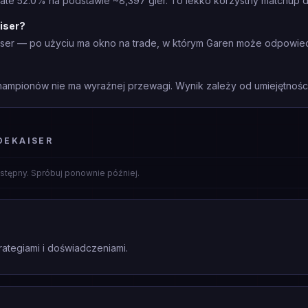
ate 52.0% na podstawie ~8,397 gier. To lekko korzystny matchup d
iser?
iser — po użyciu ma okno na trade, w którym Garen może odpowie
mpionów nie ma wyraźnej przewagi. Wynik zależy od umiejętności 
DEKAISER
stępny. Spróbuj ponownie później.
rategiami i doświadczeniami.