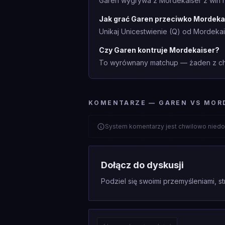
Garen wygrywa z Mordekaiser z win r
Jak grać Garen przeciwko Mordeka
Unikaj Unicestwienie (Q) od Mordeka
Czy Garen kontruje Mordekaiser?
To wyrównany matchup — żaden z cha
KOMENTARZE — GAREN VS MOR
System komentarzy jest chwilowo niedo
Dołącz do dyskusji
Podziel się swoimi przemyśleniami, st