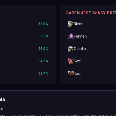
GAREN JEST SŁABY PR
Riven
58.0
%
Kennen
56.5
%
Camille
56.0
%
Sett
54.7
%
Illaoi
53.7
%
nia
r?