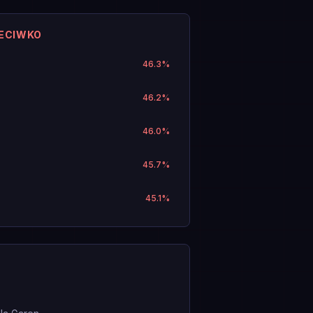
ZECIWKO
46.3
%
46.2
%
46.0
%
45.7
%
45.1
%