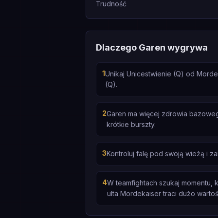
Trudność
Dlaczego Garen wygrywa
1
Unikaj Unicestwienie (Q) od Mord
(Q).
2
Garen ma więcej zdrowia bazoweg
krótkie burszty.
3
Kontroluj falę pod swoją wieżą i 
4
W teamfightach szukaj momentu, 
ulta Mordekaiser traci dużo wartoś