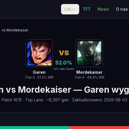
LoL
TFT
News
O nas
vs Mordekaiser
VS
52.0
%
win rate Garen
Garen
Mordekaiser
Tier
S
·
51.2
% WR
Tier
A
·
49.6
% WR
n
vs
Mordekaiser
—
Garen wy
Patch
16.15
·
Top Lane
· ~
8,397
gier
·
Zaktualizowano
:
2026-08-03