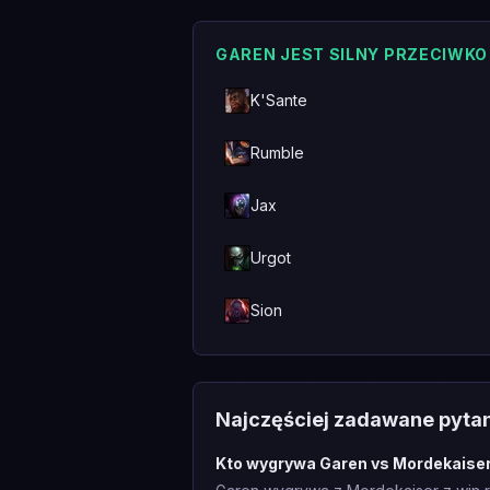
GAREN JEST SILNY PRZECIWKO
K'Sante
Rumble
Jax
Urgot
Sion
Najczęściej zadawane pyta
Kto wygrywa Garen vs Mordekaise