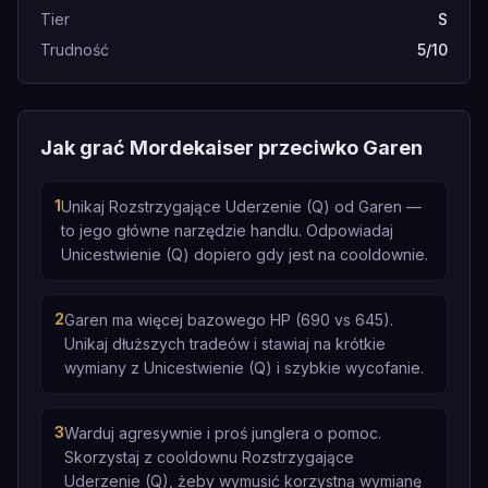
Tier
S
Trudność
5/10
Jak grać Mordekaiser przeciwko Garen
1
Unikaj Rozstrzygające Uderzenie (Q) od Garen —
to jego główne narzędzie handlu. Odpowiadaj
Unicestwienie (Q) dopiero gdy jest na cooldownie.
2
Garen ma więcej bazowego HP (690 vs 645).
Unikaj dłuższych tradeów i stawiaj na krótkie
wymiany z Unicestwienie (Q) i szybkie wycofanie.
3
Warduj agresywnie i proś junglera o pomoc.
Skorzystaj z cooldownu Rozstrzygające
Uderzenie (Q), żeby wymusić korzystną wymianę