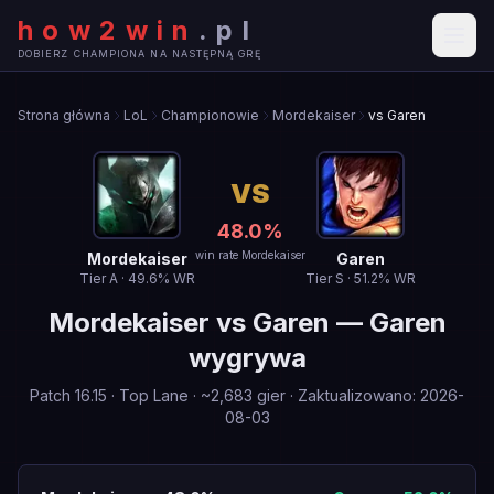
how2win
.
pl
DOBIERZ CHAMPIONA NA NASTĘPNĄ GRĘ
Strona główna
LoL
Championowie
Mordekaiser
vs Garen
VS
48.0
%
win rate Mordekaiser
Mordekaiser
Garen
Tier
A
·
49.6
% WR
Tier
S
·
51.2
% WR
Mordekaiser
vs
Garen
—
Garen
wygrywa
Patch
16.15
·
Top Lane
· ~
2,683
gier
·
Zaktualizowano
:
2026-
08-03