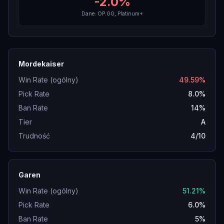
-2.0
%
Dane: OP.GG, Platinum+
Mordekaiser
Win Rate (ogólny)
49.59%
Pick Rate
8.0%
Ban Rate
14%
Tier
A
Trudność
4/10
Garen
Win Rate (ogólny)
51.21%
Pick Rate
6.0%
Ban Rate
5%