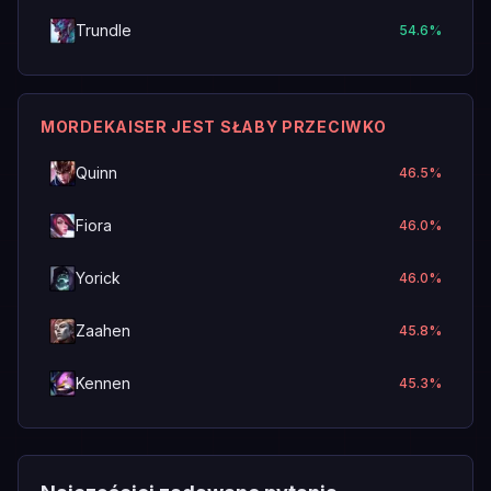
Trundle
54.6
%
MORDEKAISER JEST SŁABY PRZECIWKO
Quinn
46.5
%
Fiora
46.0
%
Yorick
46.0
%
Zaahen
45.8
%
Kennen
45.3
%