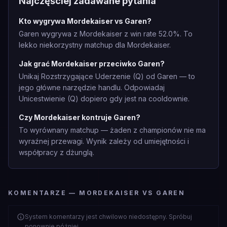
Najczęściej zadawane pytania
Kto wygrywa Mordekaiser vs Garen?
Garen wygrywa z Mordekaiser z win rate 52.0%. To
lekko niekorzystny matchup dla Mordekaiser.
Jak grać Mordekaiser przeciwko Garen?
Unikaj Rozstrzygające Uderzenie (Q) od Garen — to
jego główne narzędzie handlu. Odpowiadaj
Unicestwienie (Q) dopiero gdy jest na cooldownie.
Czy Mordekaiser kontruje Garen?
To wyrównany matchup — żaden z championów nie ma
wyraźnej przewagi. Wynik zależy od umiejętności i
współpracy z dżunglą.
KOMENTARZE — MORDEKAISER VS GAREN
System komentarzy jest chwilowo niedostępny. Spróbuj
ponownie później.