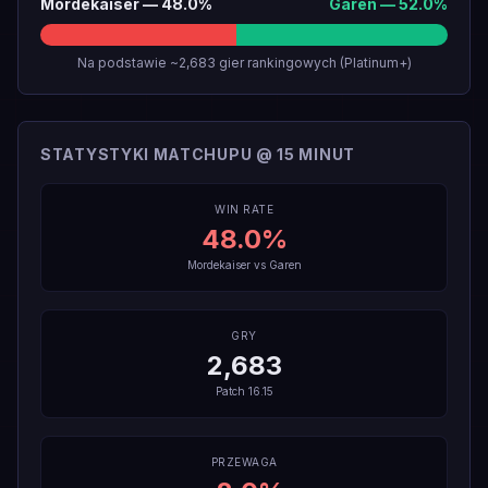
Mordekaiser
—
48.0
%
Garen
—
52.0
%
Na podstawie ~2,683 gier rankingowych (Platinum+)
STATYSTYKI MATCHUPU @ 15 MINUT
WIN RATE
48.0
%
Mordekaiser
vs
Garen
GRY
2,683
Patch
16.15
PRZEWAGA