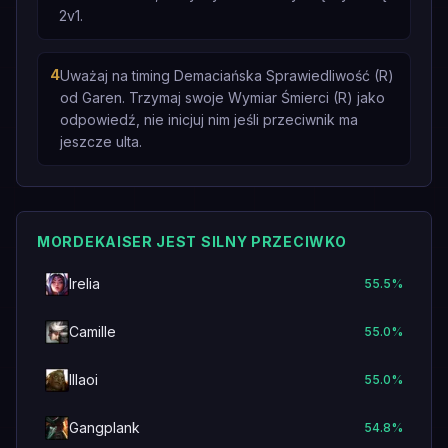
2v1.
4
Uważaj na timing Demaciańska Sprawiedliwość (R)
od Garen. Trzymaj swoje Wymiar Śmierci (R) jako
odpowiedź, nie inicjuj nim jeśli przeciwnik ma
jeszcze ulta.
MORDEKAISER JEST SILNY PRZECIWKO
Irelia
55.5
%
Camille
55.0
%
Illaoi
55.0
%
Gangplank
54.8
%