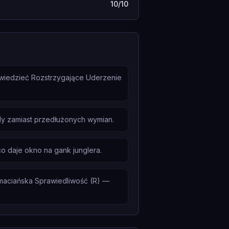
10/10
wiedzieć Rozstrzygające Uderzenie
ady zamiast przedłużonych wymian.
co daje okno na gank junglera.
maciańska Sprawiedliwość (R) —