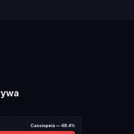
rywa
Cassiopeia
—
48.4
%