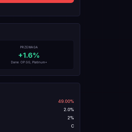
PRZEWAGA
+
1.6
%
Dane: OP.GG, Platinum+
49.00%
2.0%
2%
C