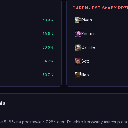
GAREN JEST SŁABY PR
Riven
58.0
%
Kennen
56.5
%
Camille
56.0
%
Sett
54.7
%
Illaoi
53.7
%
nia
?
e 51.6% na podstawie ~7,284 gier. To lekko korzystny matchup dla