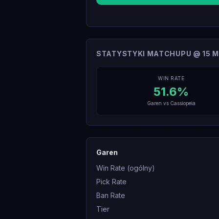
STATYSTYKI MATCHUPU @ 15 M
WIN RATE
51.6
%
Garen
vs
Cassiopeia
Garen
Win Rate (ogólny)
Pick Rate
Ban Rate
Tier