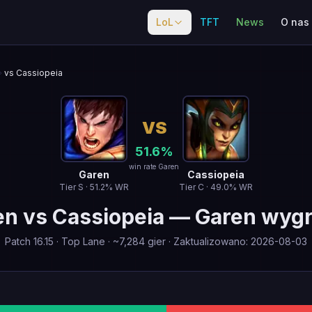
LoL
TFT
News
O nas
vs Cassiopeia
VS
51.6
%
win rate Garen
Garen
Cassiopeia
Tier
S
·
51.2
% WR
Tier
C
·
49.0
% WR
en
vs
Cassiopeia
—
Garen wyg
Patch
16.15
·
Top Lane
· ~
7,284
gier
·
Zaktualizowano
:
2026-08-03