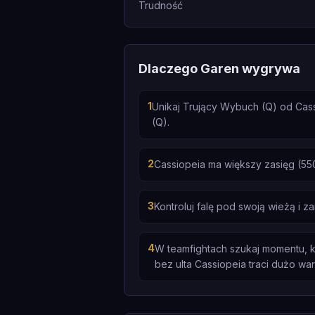
Trudność
Dlaczego Garen wygrywa
1
Unikaj Trujący Wybuch (Q) od Cas
(Q).
2
Cassiopeia ma większy zasięg (550
3
Kontroluj falę pod swoją wieżą i 
4
W teamfightach szukaj momentu, 
bez ulta Cassiopeia traci dużo war