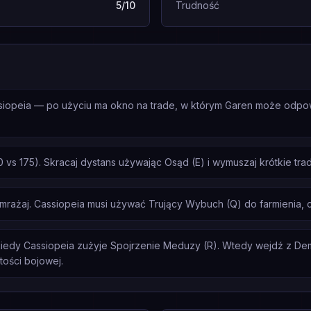
5/10
Trudność
siopeia — po użyciu ma okno na trade, w którym Garen może odpo
 vs 175). Skracaj dystans używając Osąd (E) i wymuszaj krótkie tr
zamrażaj. Cassiopeia musi używać Trujący Wybuch (Q) do farmienia, 
kiedy Cassiopeia zużyje Spojrzenie Meduzy (R). Wtedy wejdź z De
tości bojowej.