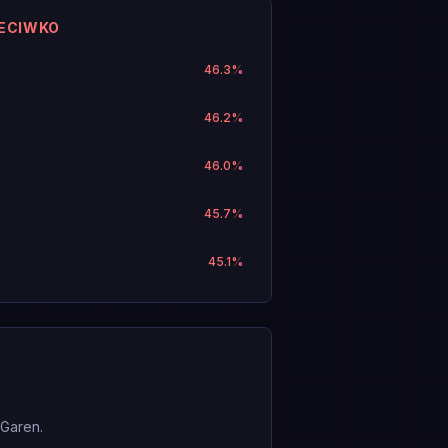
ZECIWKO
46.3
%
46.2
%
46.0
%
45.7
%
45.1
%
 Garen.