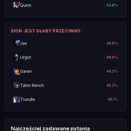
Quinn
54.8
%
SION JEST SŁABY PRZECIWKO
Jax
46.9
%
Urgot
46.6
%
Garen
46.3
%
Tahm Kench
46.3
%
Trundle
46.1
%
Najczęściej zadawane pytania