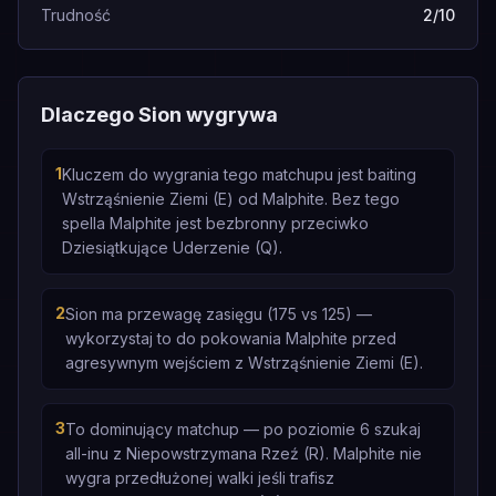
Trudność
2/10
Dlaczego Sion wygrywa
1
Kluczem do wygrania tego matchupu jest baiting
Wstrząśnienie Ziemi (E) od Malphite. Bez tego
spella Malphite jest bezbronny przeciwko
Dziesiątkujące Uderzenie (Q).
2
Sion ma przewagę zasięgu (175 vs 125) —
wykorzystaj to do pokowania Malphite przed
agresywnym wejściem z Wstrząśnienie Ziemi (E).
3
To dominujący matchup — po poziomie 6 szukaj
all-inu z Niepowstrzymana Rzeź (R). Malphite nie
wygra przedłużonej walki jeśli trafisz