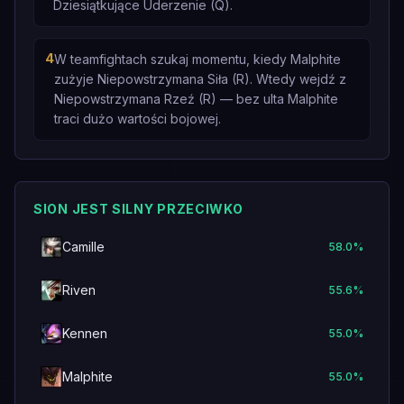
Dziesiątkujące Uderzenie (Q).
4
W teamfightach szukaj momentu, kiedy Malphite
zużyje Niepowstrzymana Siła (R). Wtedy wejdź z
Niepowstrzymana Rzeź (R) — bez ulta Malphite
traci dużo wartości bojowej.
SION JEST SILNY PRZECIWKO
Camille
58.0
%
Riven
55.6
%
Kennen
55.0
%
Malphite
55.0
%