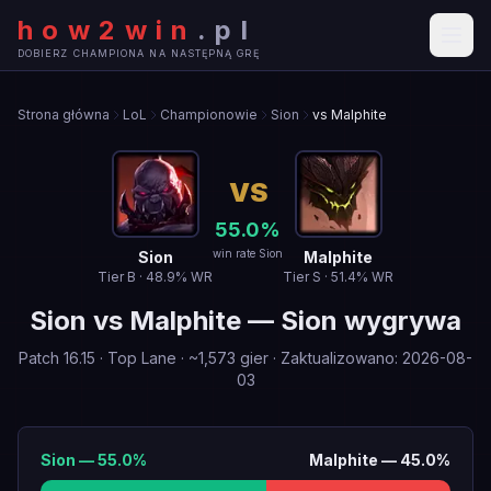
how2win
.
pl
DOBIERZ CHAMPIONA NA NASTĘPNĄ GRĘ
Strona główna
LoL
Championowie
Sion
vs Malphite
VS
55.0
%
win rate Sion
Sion
Malphite
Tier
B
·
48.9
% WR
Tier
S
·
51.4
% WR
Sion
vs
Malphite
—
Sion wygrywa
Patch
16.15
·
Top Lane
· ~
1,573
gier
·
Zaktualizowano
:
2026-08-
03
Sion
—
55.0
%
Malphite
—
45.0
%