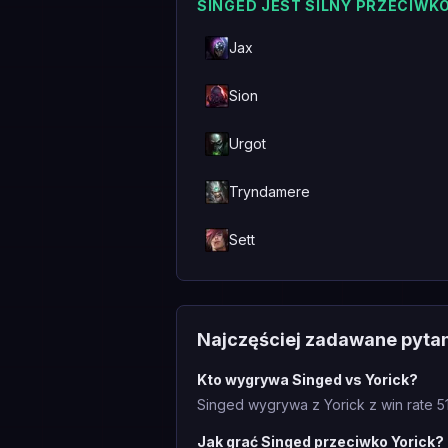
SINGED JEST SILNY PRZECIWK
Jax
Sion
Urgot
Tryndamere
Sett
Najczęściej zadawane pyta
Kto wygrywa Singed vs Yorick?
Singed wygrywa z Yorick z win rate 5
Jak grać Singed przeciwko Yorick?