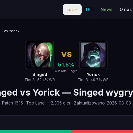
LoL
TFT
News
O nas
d
vs Yorick
VS
51.5
%
win rate Singed
Singed
Yorick
Tier
S
·
52.4
% WR
Tier
B
·
49.7
% WR
nged
vs
Yorick
—
Singed wygr
Patch
16.15
·
Top Lane
· ~
2,395
gier
·
Zaktualizowano
:
2026-08-03