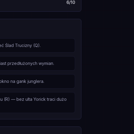
6/10
ć Ślad Trucizny (Q).
miast przedłużonych wymian.
 okno na gank junglera.
 (R) — bez ulta Yorick traci dużo