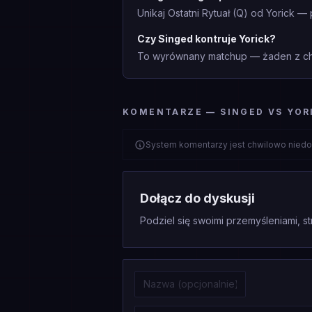
Unikaj Ostatni Rytuał (Q) od Yorick 
Czy Singed kontruje Yorick?
To wyrównany matchup — żaden z cha
KOMENTARZE — SINGED VS YOR
System komentarzy jest chwilowo niedo
Dołącz do dyskusji
Podziel się swoimi przemyśleniami, st