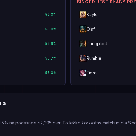
O
SINGED JEST SŁABY PR
Kayle
59.0
%
Olaf
56.0
%
Gangplank
55.9
%
Rumble
55.7
%
Fiora
55.0
%
nia
1.5% na podstawie ~2,395 gier. To lekko korzystny matchup dla Sin