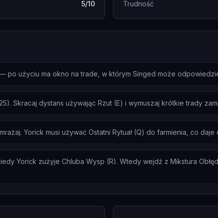
5/10
Trudność
ck — po użyciu ma okno na trade, w którym Singed może odpowiedzie
125). Skracaj dystans używając Rzut (E) i wymuszaj krótkie trady za
amrażaj. Yorick musi używać Ostatni Rytuał (Q) do farmienia, co daje
iedy Yorick zużyje Chluba Wysp (R). Wtedy wejdź z Mikstura Obłędu