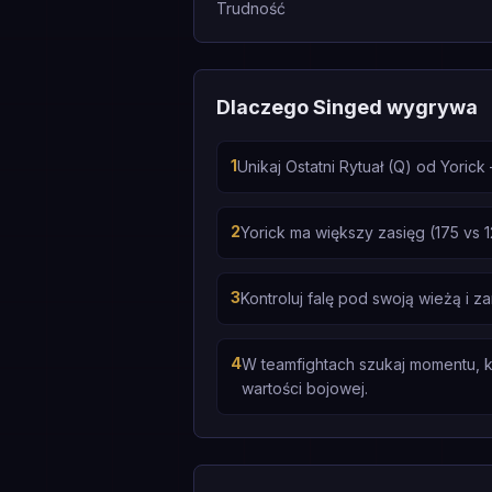
Trudność
Dlaczego Singed wygrywa
1
Unikaj Ostatni Rytuał (Q) od Yori
2
Yorick ma większy zasięg (175 vs 
3
Kontroluj falę pod swoją wieżą i z
4
W teamfightach szukaj momentu, k
wartości bojowej.