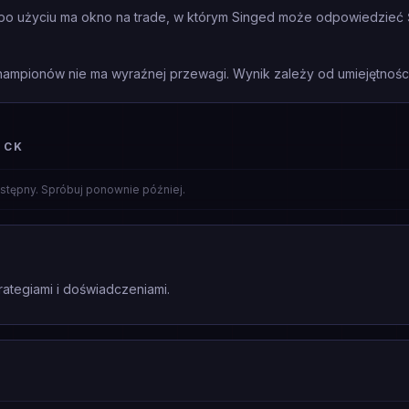
— po użyciu ma okno na trade, w którym Singed może odpowiedzieć Ś
mpionów nie ma wyraźnej przewagi. Wynik zależy od umiejętności 
ICK
stępny. Spróbuj ponownie później.
rategiami i doświadczeniami.