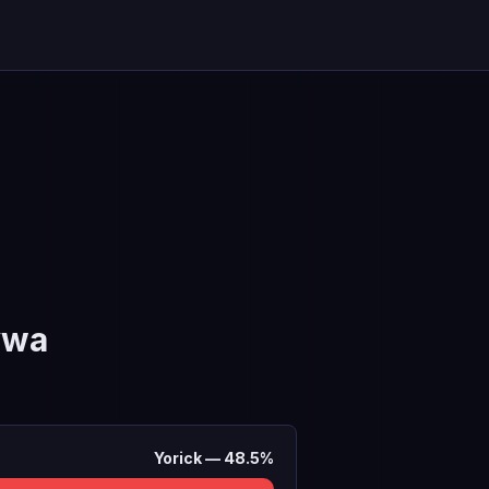
ywa
Yorick
—
48.5
%