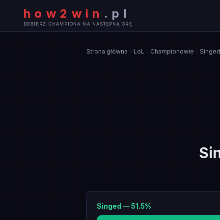
how2win
.
pl
DOBIERZ CHAMPIONA NA NASTĘPNĄ GRĘ
Strona główna
LoL
Championowie
Singe
Si
Singed
—
51.5
%