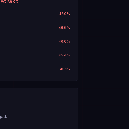
ZECIWKO
47.0
%
46.6
%
46.0
%
45.4
%
45.1
%
ged.