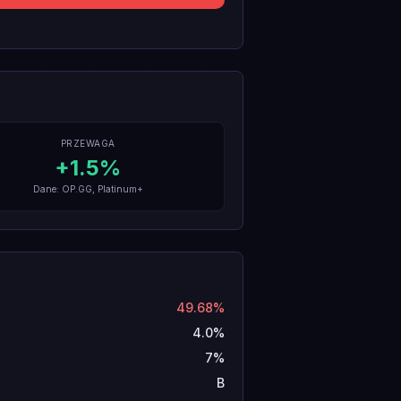
PRZEWAGA
+
1.5
%
Dane: OP.GG, Platinum+
49.68%
4.0%
7%
B