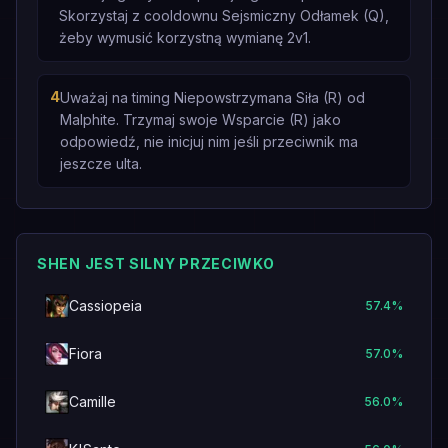
Skorzystaj z cooldownu Sejsmiczny Odłamek (Q),
żeby wymusić korzystną wymianę 2v1.
4
Uważaj na timing Niepowstrzymana Siła (R) od
Malphite. Trzymaj swoje Wsparcie (R) jako
odpowiedź, nie inicjuj nim jeśli przeciwnik ma
jeszcze ulta.
SHEN JEST SILNY PRZECIWKO
Cassiopeia
57.4
%
Fiora
57.0
%
Camille
56.0
%