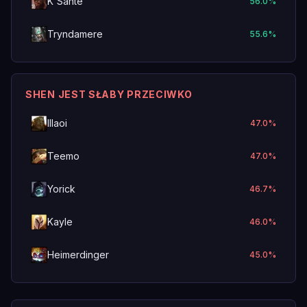
K'Sante
56.0
%
Tryndamere
55.6
%
SHEN JEST SŁABY PRZECIWKO
Illaoi
47.0
%
Teemo
47.0
%
Yorick
46.7
%
Kayle
46.0
%
Heimerdinger
45.0
%