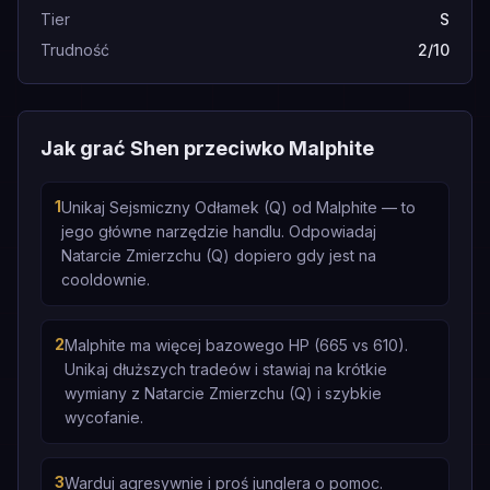
Tier
S
Trudność
2/10
Jak grać Shen przeciwko Malphite
1
Unikaj Sejsmiczny Odłamek (Q) od Malphite — to
jego główne narzędzie handlu. Odpowiadaj
Natarcie Zmierzchu (Q) dopiero gdy jest na
cooldownie.
2
Malphite ma więcej bazowego HP (665 vs 610).
Unikaj dłuższych tradeów i stawiaj na krótkie
wymiany z Natarcie Zmierzchu (Q) i szybkie
wycofanie.
3
Warduj agresywnie i proś junglera o pomoc.