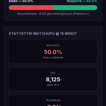
Shen
—
50.0
%
Malphite
—
50.0
%
Na podstawie ~8,125 gier rankingowych (Platinum+)
STATYSTYKI MATCHUPU @ 15 MINUT
WIN RATE
50.0
%
Shen
vs
Malphite
GRY
8,125
Patch
16.15
PRZEWAGA