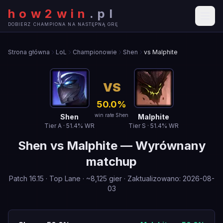
how2win
.
pl
DOBIERZ CHAMPIONA NA NASTĘPNĄ GRĘ
Strona główna
LoL
Championowie
Shen
vs Malphite
VS
50.0
%
win rate Shen
Shen
Malphite
Tier
A
·
51.4
% WR
Tier
S
·
51.4
% WR
Shen
vs
Malphite
—
Wyrównany
matchup
Patch
16.15
·
Top Lane
· ~
8,125
gier
·
Zaktualizowano
:
2026-08-
03