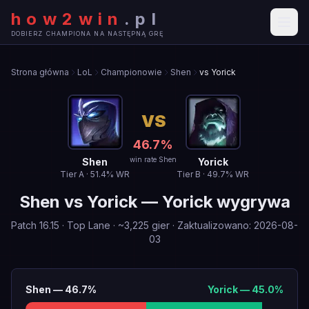
how2win
.
pl
DOBIERZ CHAMPIONA NA NASTĘPNĄ GRĘ
Strona główna
LoL
Championowie
Shen
vs Yorick
VS
46.7
%
win rate Shen
Shen
Yorick
Tier
A
·
51.4
% WR
Tier
B
·
49.7
% WR
Shen
vs
Yorick
—
Yorick wygrywa
Patch
16.15
·
Top Lane
· ~
3,225
gier
·
Zaktualizowano
:
2026-08-
03
Shen
—
46.7
%
Yorick
—
45.0
%