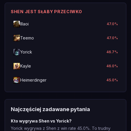
SHEN JEST SŁABY PRZECIWKO
Illaoi
47.0
%
Teemo
47.0
%
Yorick
46.7
%
Kayle
46.0
%
Heimerdinger
45.0
%
Najczęściej zadawane pytania
Kto wygrywa Shen vs Yorick?
Yorick wygrywa z Shen z win rate 45.0%. To trudny