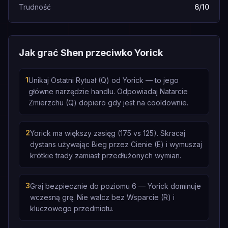
Trudność
6/10
Jak grać Shen przeciwko Yorick
1
Unikaj Ostatni Rytuał (Q) od Yorick — to jego
główne narzędzie handlu. Odpowiadaj Natarcie
Zmierzchu (Q) dopiero gdy jest na cooldownie.
2
Yorick ma większy zasięg (175 vs 125). Skracaj
dystans używając Bieg przez Cienie (E) i wymuszaj
krótkie trady zamiast przedłużonych wymian.
3
Graj bezpiecznie do poziomu 6 — Yorick dominuje
wczesną grę. Nie walcz bez Wsparcie (R) i
kluczowego przedmiotu.