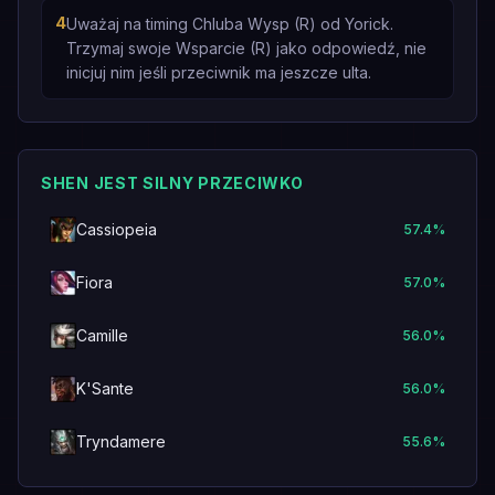
4
Uważaj na timing Chluba Wysp (R) od Yorick.
Trzymaj swoje Wsparcie (R) jako odpowiedź, nie
inicjuj nim jeśli przeciwnik ma jeszcze ulta.
SHEN JEST SILNY PRZECIWKO
Cassiopeia
57.4
%
Fiora
57.0
%
Camille
56.0
%
K'Sante
56.0
%
Tryndamere
55.6
%