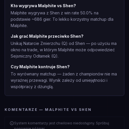
Kto wygrywa Malphite vs Shen?
Malphite wygrywa z Shen z win rate 50.0% na
podstawie ~686 gier. To lekko korzystny matchup dla
Malphite.
Jak grać Malphite przeciwko Shen?
Unikaj Natarcie Zmierzchu (Q) od Shen — po użyciu ma
okno na trade, w którym Malphite może odpowiedzieć
Sejsmiczny Odłamek (Q).
Czy Malphite kontruje Shen?
To wyrównany matchup — żaden z championów nie ma
wyraźnej przewagi. Wynik zależy od umiejętności i
współpracy z dżunglą.
KOMENTARZE — MALPHITE VS SHEN
System komentarzy jest chwilowo niedostępny. Spróbuj
ponownie później.