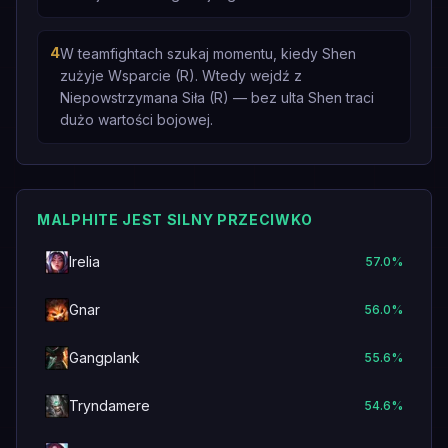
4
W teamfightach szukaj momentu, kiedy Shen
zużyje Wsparcie (R). Wtedy wejdź z
Niepowstrzymana Siła (R) — bez ulta Shen traci
dużo wartości bojowej.
MALPHITE JEST SILNY PRZECIWKO
Irelia
57.0
%
Gnar
56.0
%
Gangplank
55.6
%
Tryndamere
54.6
%