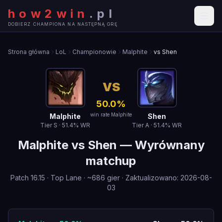
how2win
.
pl
DOBIERZ CHAMPIONA NA NASTĘPNĄ GRĘ
Strona główna
LoL
Championowie
Malphite
vs Shen
VS
50.0
%
win rate Malphite
Malphite
Shen
Tier
S
·
51.4
% WR
Tier
A
·
51.4
% WR
Malphite
vs
Shen
—
Wyrównany
matchup
Patch
16.15
·
Top Lane
· ~
686
gier
·
Zaktualizowano
:
2026-08-
03