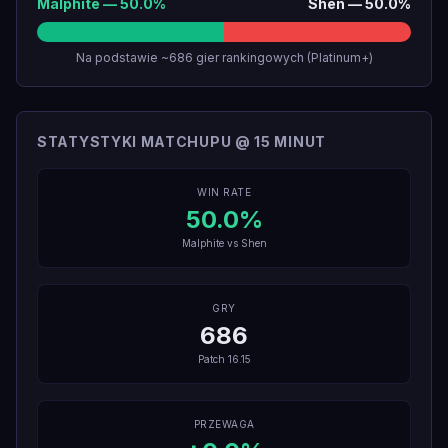
Malphite
—
50.0
%
Shen
—
50.0
%
Na podstawie ~686 gier rankingowych (Platinum+)
STATYSTYKI MATCHUPU @ 15 MINUT
WIN RATE
50.0
%
Malphite
vs
Shen
GRY
686
Patch
16.15
PRZEWAGA