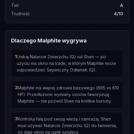
Tier
A
Trudność
4/10
Dlaczego Malphite wygrywa
1
Unikaj Natarcie Zmierzchu (Q) od Shen — po
użyciu ma okno na trade, w którym Malphite może
odpowiedzieć Sejsmiczny Odłamek (Q).
2
Malphite ma więcej zdrowia bazowego (665 vs 610
HP). Przedłużone wymiany ciosów faworyzują
Malphite — nie pozwól Shen na krótkie burszty.
3
Kontroluj falę pod swoją wieżą i zamrażaj. Shen
musi używać Natarcie Zmierzchu (Q) do farmienia,
co daje okno na gank junglera.