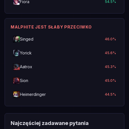
Fiora
54.5
%
MALPHITE JEST SŁABY PRZECIWKO
Singed
46.0
%
Yorick
45.6
%
Aatrox
45.3
%
Sion
45.0
%
Heimerdinger
44.5
%
Najczęściej zadawane pytania