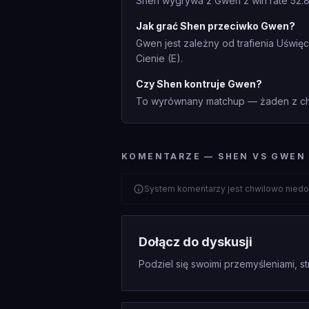
Shen wygrywa z Gwen z win rate 52.8
Jak grać Shen przeciwko Gwen?
Gwen jest zależny od trafienia Uświę
Cienie (E).
Czy Shen kontruje Gwen?
To wyrównany matchup — żaden z cha
KOMENTARZE — SHEN VS GWEN
System komentarzy jest chwilowo niedo
Dołącz do dyskusji
Podziel się swoimi przemyśleniami, st