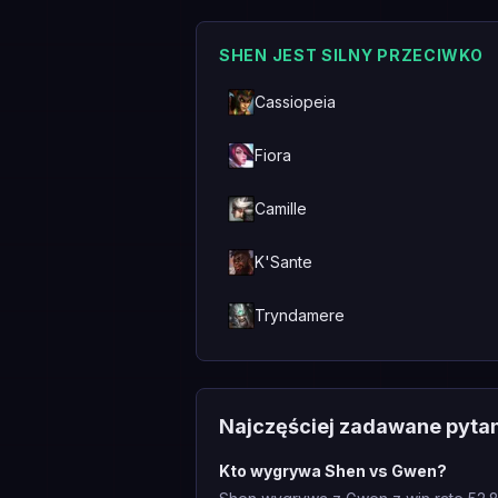
SHEN JEST SILNY PRZECIWKO
Cassiopeia
Fiora
Camille
K'Sante
Tryndamere
Najczęściej zadawane pyta
Kto wygrywa Shen vs Gwen?