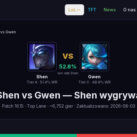
LoL
TFT
News
O nas
vs Gwen
VS
52.8
%
win rate Shen
Shen
Gwen
Tier
A
·
51.4
% WR
Tier
C
·
48.9
% WR
Shen
vs
Gwen
—
Shen wygryw
Patch
16.15
·
Top Lane
· ~
6,752
gier
·
Zaktualizowano
:
2026-08-03