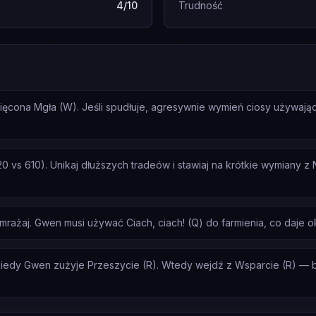
4/10
Trudność
więcona Mgła (W). Jeśli spudłuje, agresywnie wymień ciosy używając
s 610). Unikaj dłuższych tradeów i stawiaj na krótkie wymiany z N
amrażaj. Gwen musi używać Ciach, ciach! (Q) do farmienia, co daje o
iedy Gwen zużyje Przeszycie (R). Wtedy wejdź z Wsparcie (R) — be