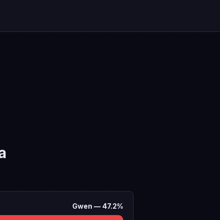
a
Gwen
—
47.2
%