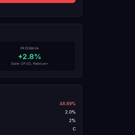
PRZEWAGA
+
2.8
%
Dane: OP.GG, Platinum+
48.89%
2.0%
2%
C