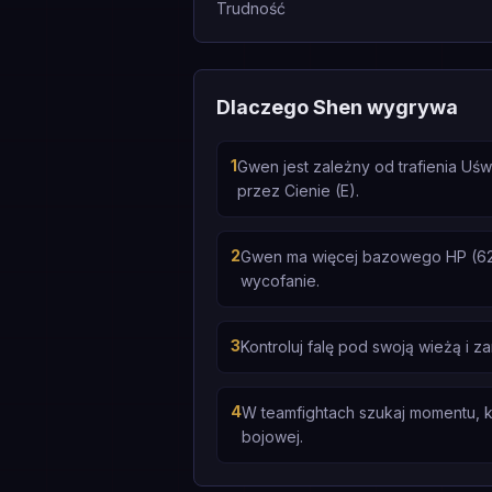
Trudność
Dlaczego Shen wygrywa
1
Gwen jest zależny od trafienia Uś
przez Cienie (E).
2
Gwen ma więcej bazowego HP (620 v
wycofanie.
3
Kontroluj falę pod swoją wieżą i z
4
W teamfightach szukaj momentu, k
bojowej.