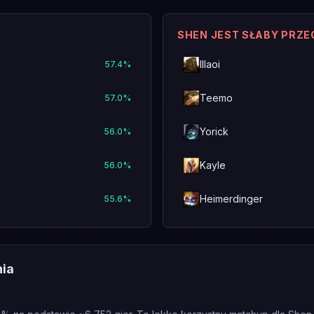
SHEN JEST SŁABY PRZE
Illaoi
57.4
%
Teemo
57.0
%
Yorick
56.0
%
Kayle
56.0
%
Heimerdinger
55.6
%
nia