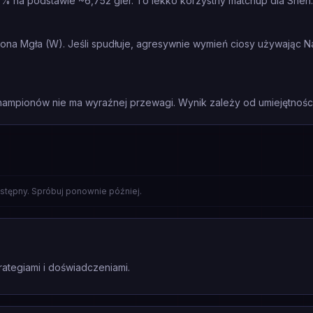
% na podstawie ~6,752 gier. To lekko korzystny matchup dla Shen.
cona Mgła (W). Jeśli spudłuje, agresywnie wymień ciosy używając Na
mpionów nie ma wyraźnej przewagi. Wynik zależy od umiejętności 
stępny. Spróbuj ponownie później.
rategiami i doświadczeniami.