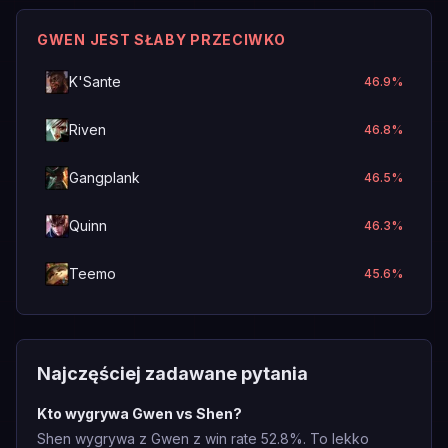
GWEN JEST SŁABY PRZECIWKO
K'Sante
46.9
%
Riven
46.8
%
Gangplank
46.5
%
Quinn
46.3
%
Teemo
45.6
%
Najczęściej zadawane pytania
Kto wygrywa Gwen vs Shen?
Shen wygrywa z Gwen z win rate 52.8%. To lekko