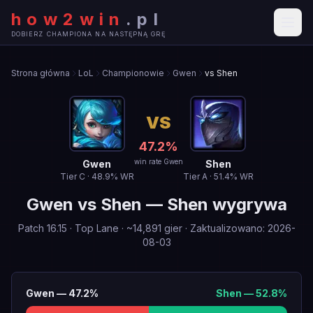
how2win
.
pl
DOBIERZ CHAMPIONA NA NASTĘPNĄ GRĘ
Strona główna
LoL
Championowie
Gwen
vs Shen
VS
47.2
%
win rate Gwen
Gwen
Shen
Tier
C
·
48.9
% WR
Tier
A
·
51.4
% WR
Gwen
vs
Shen
—
Shen wygrywa
Patch
16.15
·
Top Lane
· ~
14,891
gier
·
Zaktualizowano
:
2026-
08-03
Gwen
—
47.2
%
Shen
—
52.8
%