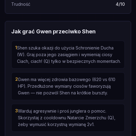
Trudność
4/10
Jak grać Gwen przeciwko Shen
1
Shen szuka okazji do użycia Schronienie Ducha
(W). Graj poza jego zasięgiem i wymieniaj ciosy
Ciach, ciach! (Q) tylko w bezpiecznych momentach.
2
Gwen ma więcej zdrowia bazowego (620 vs 610
HP). Przedłużone wymiany ciosów faworyzują
Gwen — nie pozwól Shen na krótkie burszty.
3
Warduj agresywnie i proś junglera o pomoc.
Skorzystaj z cooldownu Natarcie Zmierzchu (Q),
żeby wymusić korzystną wymianę 2v1.