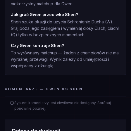
niekorzystny matchup dla Gwen.
Jak grać Gwen przeciwko Shen?
Shen szuka okazji do użycia Schronienie Ducha (W).
Graj poza jego zasięgiem i wymieniaj ciosy Ciach, ciach!
(Q) tylko w bezpiecznych momentach.
Czy Gwen kontruje Shen?
To wyrównany matchup — żaden z championów nie ma
wyraźnej przewagi. Wynik zależy od umiejętności i
współpracy z dżunglą.
KOMENTARZE — GWEN VS SHEN
System komentarzy jest chwilowo niedostępny. Spróbuj
ponownie później.
Dołącz do dyskusji