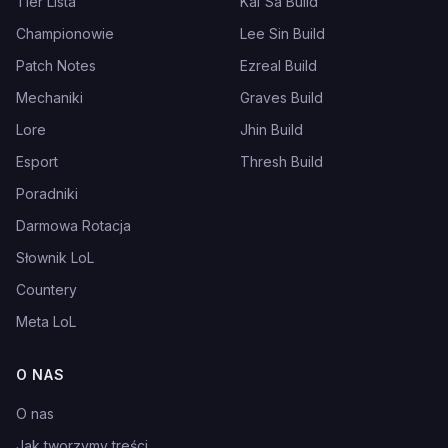
Tier Lista
Kai'Sa Build
Championowie
Lee Sin Build
Patch Notes
Ezreal Build
Mechaniki
Graves Build
Lore
Jhin Build
Esport
Thresh Build
Poradniki
Darmowa Rotacja
Słownik LoL
Countery
Meta LoL
O NAS
O nas
Jak tworzymy treści