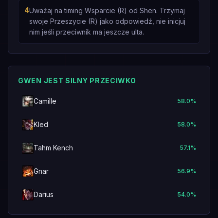
4
Uważaj na timing Wsparcie (R) od Shen. Trzymaj
swoje Przeszycie (R) jako odpowiedź, nie inicjuj
nim jeśli przeciwnik ma jeszcze ulta.
GWEN JEST SILNY PRZECIWKO
Camille
58.0
%
Kled
58.0
%
Tahm Kench
57.1
%
Gnar
56.9
%
Darius
54.0
%