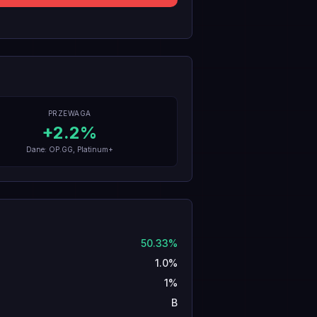
PRZEWAGA
+
2.2
%
Dane: OP.GG, Platinum+
50.33%
1.0%
1%
B