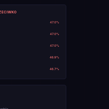
RZECIWKO
47.0
%
47.0
%
47.0
%
46.9
%
46.7
%