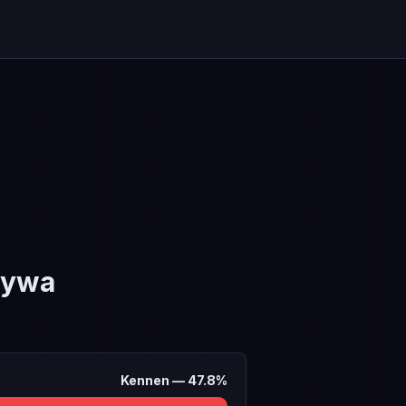
rywa
Kennen
—
47.8
%