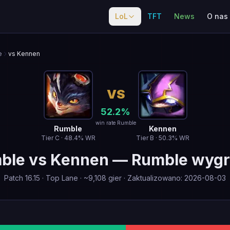
LoL
TFT
News
O nas
e
vs Kennen
VS
52.2
%
win rate Rumble
Rumble
Kennen
Tier
C
·
48.4
% WR
Tier
B
·
50.3
% WR
ble
vs
Kennen
—
Rumble wyg
Patch
16.15
·
Top Lane
· ~
9,108
gier
·
Zaktualizowano
:
2026-08-03