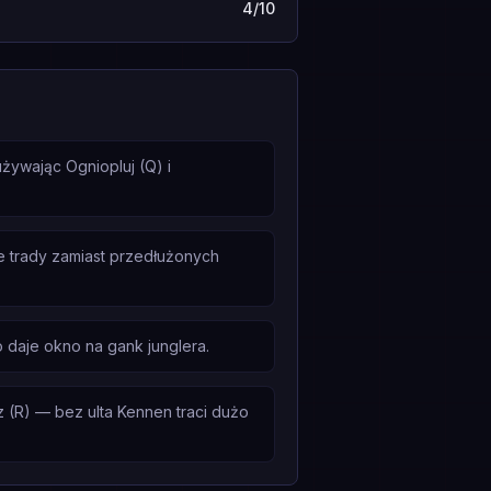
4/10
używając Ogniopluj (Q) i
ie trady zamiast przedłużonych
o daje okno na gank junglera.
(R) — bez ulta Kennen traci dużo