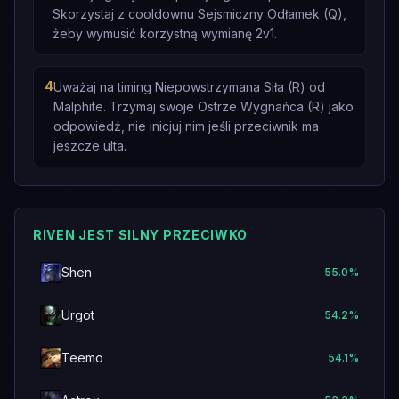
Skorzystaj z cooldownu Sejsmiczny Odłamek (Q),
żeby wymusić korzystną wymianę 2v1.
4
Uważaj na timing Niepowstrzymana Siła (R) od
Malphite. Trzymaj swoje Ostrze Wygnańca (R) jako
odpowiedź, nie inicjuj nim jeśli przeciwnik ma
jeszcze ulta.
RIVEN JEST SILNY PRZECIWKO
Shen
55.0
%
Urgot
54.2
%
Teemo
54.1
%