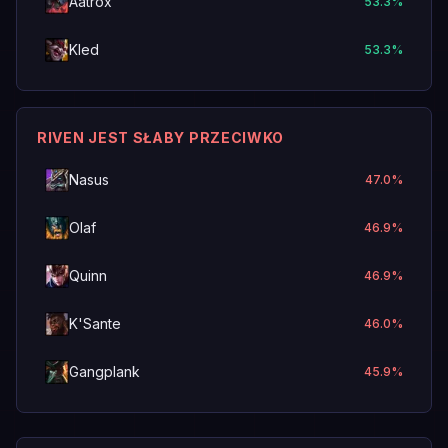
Aatrox
53.3
%
Kled
53.3
%
RIVEN JEST SŁABY PRZECIWKO
Nasus
47.0
%
Olaf
46.9
%
Quinn
46.9
%
K'Sante
46.0
%
Gangplank
45.9
%