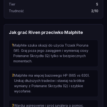
Tier
S
Trudność
2/10
Jak grać Riven przeciwko Malphite
1
Malphite szuka okazji do użycia Trzask Pioruna
(W). Graj poza jego zasięgiem i wymieniaj ciosy
Połamane Skrzydła (Q) tylko w bezpiecznych
momentach.
2
Malphite ma więcej bazowego HP (665 vs 630).
Unikaj dłuższych tradeów i stawiaj na krótkie
wymiany z Połamane Skrzydła (Q) i szybkie
wycofanie.
3
Warduj agresywnie i proś junglera o pomoc.