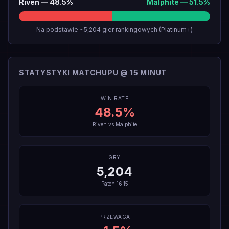
Riven
—
48.5
%
Malphite
—
51.5
%
Na podstawie ~5,204 gier rankingowych (Platinum+)
STATYSTYKI MATCHUPU @ 15 MINUT
WIN RATE
48.5
%
Riven
vs
Malphite
GRY
5,204
Patch
16.15
PRZEWAGA