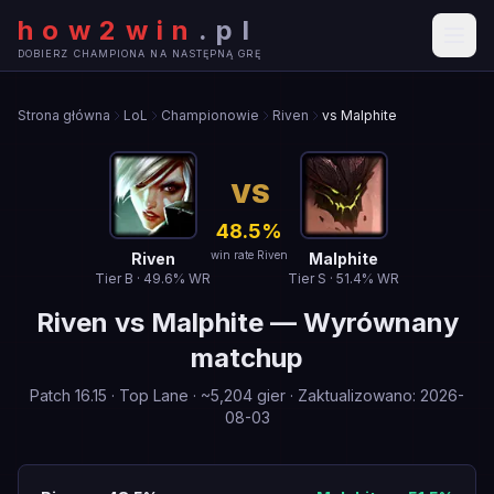
how2win
.
pl
DOBIERZ CHAMPIONA NA NASTĘPNĄ GRĘ
Strona główna
LoL
Championowie
Riven
vs Malphite
VS
48.5
%
win rate Riven
Riven
Malphite
Tier
B
·
49.6
% WR
Tier
S
·
51.4
% WR
Riven
vs
Malphite
—
Wyrównany
matchup
Patch
16.15
·
Top Lane
· ~
5,204
gier
·
Zaktualizowano
:
2026-
08-03