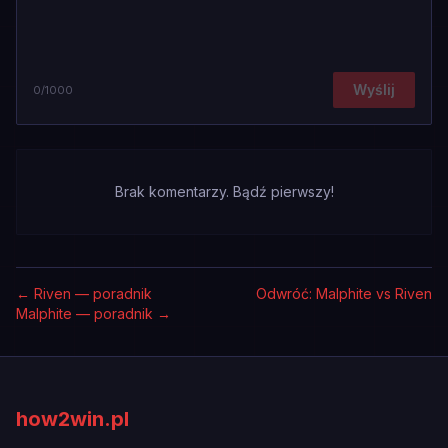
Wyślij
0
/1000
Brak komentarzy. Bądź pierwszy!
←
Riven — poradnik
Odwróć: Malphite vs Riven
Malphite — poradnik
→
how2win.pl