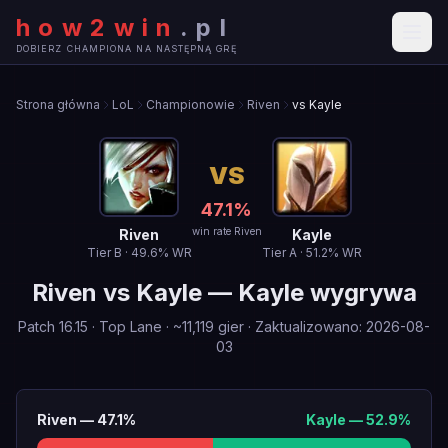
how2win
.
pl
DOBIERZ CHAMPIONA NA NASTĘPNĄ GRĘ
Strona główna
LoL
Championowie
Riven
vs Kayle
VS
47.1
%
win rate Riven
Riven
Kayle
Tier
B
·
49.6
% WR
Tier
A
·
51.2
% WR
Riven
vs
Kayle
—
Kayle wygrywa
Patch
16.15
·
Top Lane
· ~
11,119
gier
·
Zaktualizowano
:
2026-08-
03
Riven
—
47.1
%
Kayle
—
52.9
%