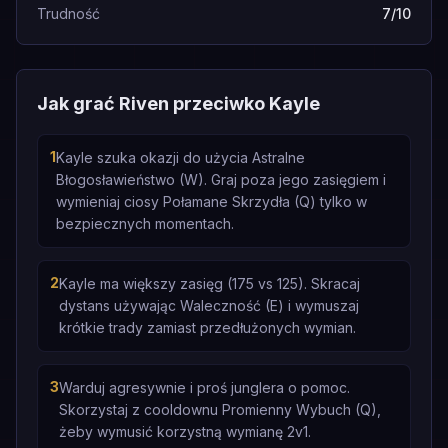
Trudność
7/10
Jak grać Riven przeciwko Kayle
1
Kayle szuka okazji do użycia Astralne
Błogosławieństwo (W). Graj poza jego zasięgiem i
wymieniaj ciosy Połamane Skrzydła (Q) tylko w
bezpiecznych momentach.
2
Kayle ma większy zasięg (175 vs 125). Skracaj
dystans używając Waleczność (E) i wymuszaj
krótkie trady zamiast przedłużonych wymian.
3
Warduj agresywnie i proś junglera o pomoc.
Skorzystaj z cooldownu Promienny Wybuch (Q),
żeby wymusić korzystną wymianę 2v1.