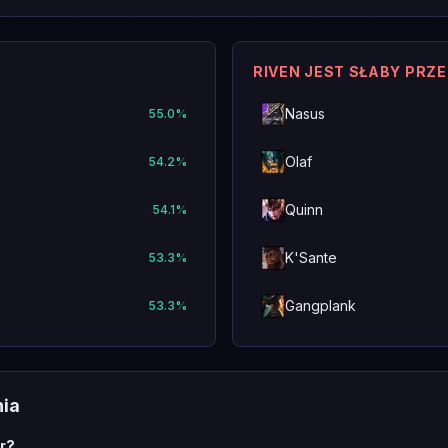
RIVEN JEST SŁABY PRZ
Nasus
55.0
%
Olaf
54.2
%
Quinn
54.1
%
K'Sante
53.3
%
Gangplank
53.3
%
nia
r?