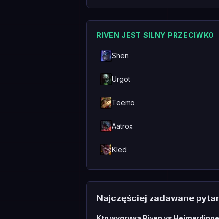
RIVEN JEST SILNY PRZECIWKO
Shen
Urgot
Teemo
Aatrox
Kled
Najczęściej zadawane pyta
Kto wygrywa Riven vs Heimerdinge