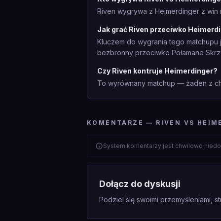
Riven wygrywa z Heimerdinger z win r
Jak grać Riven przeciwko Heimerd
Kluczem do wygrania tego matchupu je
bezbronny przeciwko Połamane Skrzy
Czy Riven kontruje Heimerdinger?
To wyrównany matchup — żaden z cha
KOMENTARZE — RIVEN VS HEIM
System komentarzy jest chwilowo niedo
Dołącz do dyskusji
Podziel się swoimi przemyśleniami, st