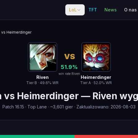
LoL
TFT
News
O nas
vs Heimerdinger
VS
51.9
%
win rate Riven
Riven
Heimerdinger
Tier
B
·
49.6
% WR
Tier
A
·
52.0
% WR
n
vs
Heimerdinger
—
Riven wy
Patch
16.15
·
Top Lane
· ~
3,601
gier
·
Zaktualizowano
:
2026-08-03