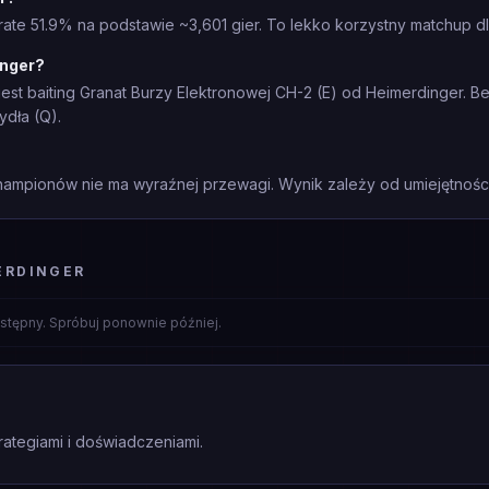
ate 51.9% na podstawie ~3,601 gier. To lekko korzystny matchup dl
inger?
st baiting Granat Burzy Elektronowej CH-2 (E) od Heimerdinger. Be
dła (Q).
mpionów nie ma wyraźnej przewagi. Wynik zależy od umiejętności 
ERDINGER
stępny. Spróbuj ponownie później.
rategiami i doświadczeniami.