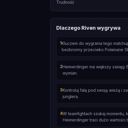
Trudność
Dlaczego Riven wygrywa
1
Kluczem do wygrania tego matchupu
bezbronny przeciwko Połamane Sk
2
Heimerdinger ma większy zasięg (5
wymian.
3
Kontroluj falę pod swoją wieżą i
junglera.
4
W teamfightach szukaj momentu, k
Heimerdinger traci dużo wartości 