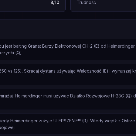
8/10
Trudność
 jest baiting Granat Burzy Elektronowej CH-2 (E) od Heimerdinger.
rzydła (Q).
50 vs 125). Skracaj dystans używając Waleczność (E) i wymuszaj k
 zamrażaj. Heimerdinger musi używać Działko Rozwojowe H-28G (Q) d
iedy Heimerdinger zużyje ULEPSZENIE!!! (R). Wtedy wejdź z Ostrz
bojowej.