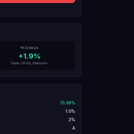
PRZEWAGA
+
1.9
%
Dane: OP.GG, Platinum+
51.98%
1.0%
2%
A