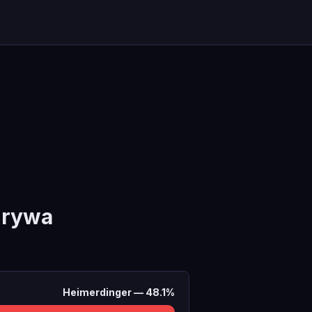
grywa
Heimerdinger
—
48.1
%