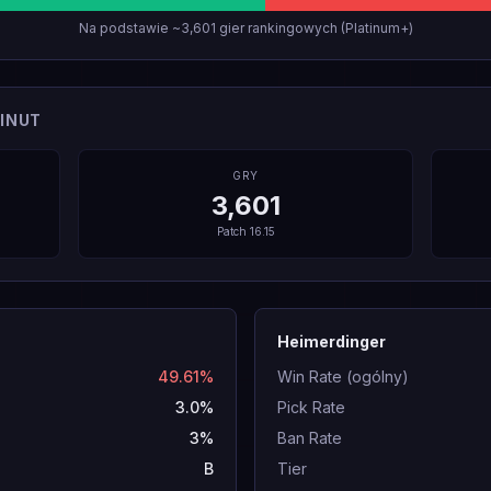
Na podstawie ~3,601 gier rankingowych (Platinum+)
INUT
GRY
3,601
Patch
16.15
Heimerdinger
49.61%
Win Rate (ogólny)
3.0%
Pick Rate
3%
Ban Rate
B
Tier